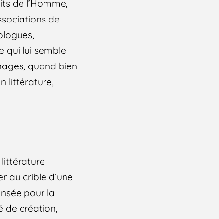
oits de l’Homme,
ssociations de
iologues,
e qui lui semble
nnages, quand bien
 littérature,
 littérature
r au crible d’une
pensée pour la
é de création,