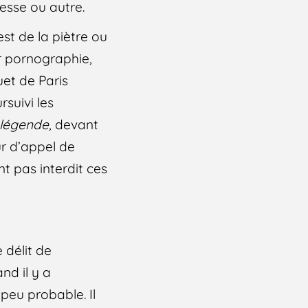
resse ou autre.
est de la piètre ou
ur pornographie,
uet de Paris
suivi les
a légende,
devant
ur d’appel de
nt pas interdit ces
 délit de
nd il y a
 peu probable. Il