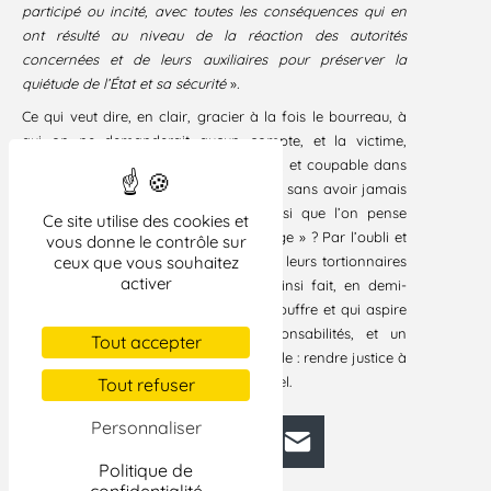
participé ou incité, avec toutes les conséquences qui en
ont résulté au niveau de la réaction des autorités
concernées et de leurs auxiliaires pour préserver la
quiétude de l’État et sa sécurité
»
.
Ce qui veut dire, en clair, gracier à la fois le bourreau, à
qui on ne demanderait aucun compte, et la victime,
enlevée, torturée, illégalement détenue, et coupable dans
ce mémorandum d’avoir « comploté », sans avoir jamais
été présentée à la justice. Est-ce ainsi que l’on pense
Ce site utilise des cookies et
aujourd’hui, au Maroc, « tourner la page » ? Par l’oubli et
vous donne le contrôle sur
ceux que vous souhaitez
par la confusion entre les suppliciés et leurs tortionnaires
activer
? Le véritable temps du Maroc est ainsi fait, en demi-
teinte, partagé entre une société qui souffre et qui aspire
à la vérité des faits et des responsabilités, et un
Tout accepter
gouvernement qui gérerait l’inconciliable : rendre justice à
la victime tout en ménageant le criminel.
Tout refuser
Personnaliser
Facebook
Bluesky
Mastodon
LinkedIn
E-mail
Politique de