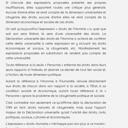
Si chacune des expressions proposées présente ses propres
insuffisances, elles supportent toutes une critique plus générale.
Aucune d’entre elles ne rend compte de la dimension universaliste et
citoyenne des droits, aucune d’entre elles ne rend compte de la
dimension économique et sociale de ces droits.
On sait qu’aujourd’hui l’expression « droits de l’Homme » a, quel que
soit son sens littéral, le sens d’une universalité des droits. La
Déclaration universelle des droits de l’Homme a achevé de conférer
cette réelle universalité à cette expression en y incluant les droits
économiques et sociaux, la citoyenneté, etc. Manifestement les
expressions proposées en substitution ne rendent pas compte de
cette universalité.
Toute référence à la seule « Personne » enferme les droits dans leurs
seuls rapports à l’individu et abstrait ce dernier de tout lien social et,
a fortiori, de toute dimension politique.
Autant la référence à l’Homme, à l’Humanité, renvoie directement
aux droits de chacun dans son rapport à la société, à l’État, à sa
condition sociale et économique, autant toute référence à la «
Personne » ignore le problème de la citoyenneté politique et sociale.
C’est contredire non seulement ce qu’affirme déjà la déclaration de
1789 en liant droits naturels et citoyenneté, mais aussi l’apport
majeur de la Déclaration universelle qu’est l’unicité des droits, civils,
politiques, sociaux, culturels et économiques.
L’expression « droits Humains » n’échappe pas non plus à ce travers :