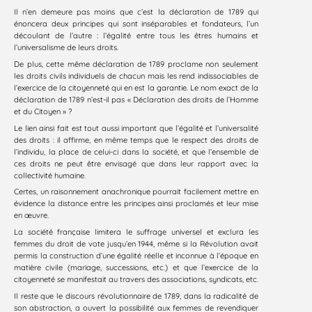
Il n’en demeure pas moins que c’est la déclaration de 1789 qui
énoncera deux principes qui sont inséparables et fondateurs, l’un
découlant de l’autre : l’égalité entre tous les êtres humains et
l’universalisme de leurs droits.
De plus, cette même déclaration de 1789 proclame non seulement
les droits civils individuels de chacun mais les rend indissociables de
l’exercice de la citoyenneté qui en est la garantie. Le nom exact de la
déclaration de 1789 n’est-il pas « Déclaration des droits de l’Homme
et du Citoyen » ?
Le lien ainsi fait est tout aussi important que l’égalité et l’universalité
des droits : il affirme, en même temps que le respect des droits de
l’individu, la place de celui-ci dans la société, et que l’ensemble de
ces droits ne peut être envisagé que dans leur rapport avec la
collectivité humaine.
Certes, un raisonnement anachronique pourrait facilement mettre en
évidence la distance entre les principes ainsi proclamés et leur mise
en œuvre.
La société française limitera le suffrage universel et exclura les
femmes du droit de vote jusqu’en 1944, même si la Révolution avait
permis la construction d’une égalité réelle et inconnue à l’époque en
matière civile (mariage, successions, etc.) et que l’exercice de la
citoyenneté se manifestait au travers des associations, syndicats, etc.
Il reste que le discours révolutionnaire de 1789, dans la radicalité de
son abstraction, a ouvert la possibilité aux femmes de revendiquer