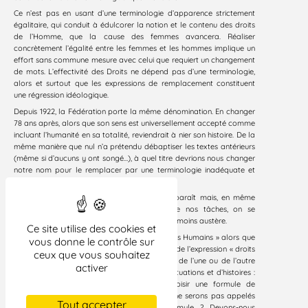
Ce n’est pas en usant d’une terminologie d’apparence strictement
égalitaire, qui conduit à édulcorer la notion et le contenu des droits
de l’Homme, que la cause des femmes avancera. Réaliser
concrètement l’égalité entre les femmes et les hommes implique un
effort sans commune mesure avec celui que requiert un changement
de mots. L’effectivité des Droits ne dépend pas d’une terminologie,
alors et surtout que les expressions de remplacement constituent
une régression idéologique.
Depuis 1922, la Fédération porte la même dénomination. En changer
78 ans après, alors que son sens est universellement accepté comme
incluant l’humanité en sa totalité, reviendrait à nier son histoire. De la
même manière que nul n’a prétendu débaptiser les textes antérieurs
(même si d’aucuns y ont songé…), à quel titre devrions nous changer
notre nom pour le remplacer par une terminologie inadéquate et
lourde d’ambiguïté politique ?
Et puis dans ce débat plus sérieux qu’il n’y paraît mais, en même
temps, assez disproportionné au regard de nos tâches, on se
permettra, en guise de conclusions, une image moins austère.
Ce site utilise des cookies et
Au Québec, la Ligue use de l’expression « droits Humains » alors que
vous donne le contrôle sur
d’autres, y compris les pouvoirs publics, usent de l’expression « droits
ceux que vous souhaitez
de la Personne », à travers le monde l’usage de l’une ou de l’autre
activer
des expressions est aussi divers qu’il y a de situations et d’histoires :
en vertu de quel critère devrions-nous choisir une formule de
remplacement ? Qui peut certifier que nous ne serons pas appelés
Tout accepter
demain à adopter encore une autre formule ? Devons-nous