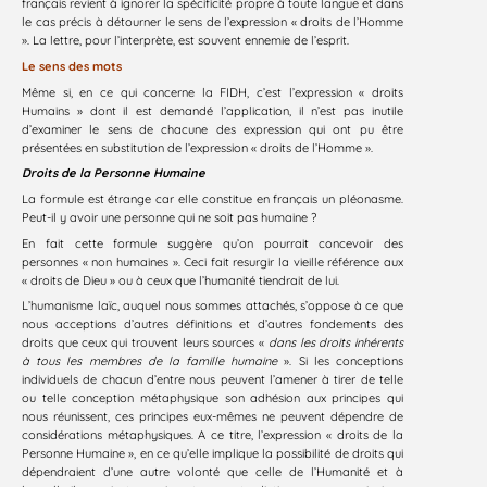
français revient à ignorer la spécificité propre à toute langue et dans
le cas précis à détourner le sens de l’expression « droits de l’Homme
». La lettre, pour l’interprète, est souvent ennemie de l’esprit.
Le sens des mots
Même si, en ce qui concerne la FIDH, c’est l’expression « droits
Humains » dont il est demandé l’application, il n’est pas inutile
d’examiner le sens de chacune des expression qui ont pu être
présentées en substitution de l’expression « droits de l’Homme ».
Droits de la Personne Humaine
La formule est étrange car elle constitue en français un pléonasme.
Peut-il y avoir une personne qui ne soit pas humaine ?
En fait cette formule suggère qu’on pourrait concevoir des
personnes « non humaines ». Ceci fait resurgir la vieille référence aux
« droits de Dieu » ou à ceux que l’humanité tiendrait de lui.
L’humanisme laïc, auquel nous sommes attachés, s’oppose à ce que
nous acceptions d’autres définitions et d’autres fondements des
droits que ceux qui trouvent leurs sources «
dans les droits inhérents
à tous les membres de la famille humaine
». Si les conceptions
individuels de chacun d’entre nous peuvent l’amener à tirer de telle
ou telle conception métaphysique son adhésion aux principes qui
nous réunissent, ces principes eux-mêmes ne peuvent dépendre de
considérations métaphysiques. A ce titre, l’expression « droits de la
Personne Humaine », en ce qu’elle implique la possibilité de droits qui
dépendraient d’une autre volonté que celle de l’Humanité et à