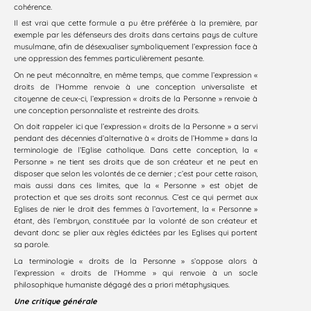
cohérence.
Il est vrai que cette formule a pu être préférée à la première, par
exemple par les défenseurs des droits dans certains pays de culture
musulmane, afin de désexualiser symboliquement l’expression face à
une oppression des femmes particulièrement pesante.
On ne peut méconnaître, en même temps, que comme l’expression «
droits de l’Homme renvoie à une conception universaliste et
citoyenne de ceux-ci, l’expression « droits de la Personne » renvoie à
une conception personnaliste et restreinte des droits.
On doit rappeler ici que l’expression « droits de la Personne » a servi
pendant des décennies d’alternative à « droits de l’Homme » dans la
terminologie de l’Eglise catholique. Dans cette conception, la «
Personne » ne tient ses droits que de son créateur et ne peut en
disposer que selon les volontés de ce dernier ; c’est pour cette raison,
mais aussi dans ces limites, que la « Personne » est objet de
protection et que ses droits sont reconnus. C’est ce qui permet aux
Eglises de nier le droit des femmes à l’avortement, la « Personne »
étant, dès l’embryon, constituée par la volonté de son créateur et
devant donc se plier aux règles édictées par les Eglises qui portent
sa parole.
La terminologie « droits de la Personne » s’oppose alors à
l’expression « droits de l’Homme » qui renvoie à un socle
philosophique humaniste dégagé des a priori métaphysiques.
Une critique générale