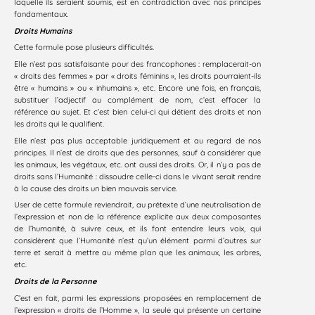
laquelle ils seraient soumis, est en contradiction avec nos principes
fondamentaux.
Droits Humains
Cette formule pose plusieurs difficultés.
Elle n’est pas satisfaisante pour des francophones : remplacerait-on
« droits des femmes » par « droits féminins », les droits pourraient-ils
être « humains » ou « inhumains », etc. Encore une fois, en français,
substituer l’adjectif au complément de nom, c’est effacer la
référence au sujet. Et c’est bien celui-ci qui détient des droits et non
les droits qui le qualifient.
Elle n’est pas plus acceptable juridiquement et au regard de nos
principes. Il n’est de droits que des personnes, sauf à considérer que
les animaux, les végétaux, etc. ont aussi des droits. Or, il n’y a pas de
droits sans l’Humanité : dissoudre celle-ci dans le vivant serait rendre
à la cause des droits un bien mauvais service.
User de cette formule reviendrait, au prétexte d’une neutralisation de
l’expression et non de la référence explicite aux deux composantes
de l’humanité, à suivre ceux, et ils font entendre leurs voix, qui
considèrent que l’Humanité n’est qu’un élément parmi d’autres sur
terre et serait à mettre au même plan que les animaux, les arbres,
etc.
Droits de la Personne
C’est en fait, parmi les expressions proposées en remplacement de
l’expression « droits de l’Homme », la seule qui présente un certaine