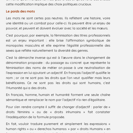
cette modification implique des choix politiques cruciaux.
Le poids des mots
Les mots ne sont certes pas neutres. Ils reflètent une histoire, voire
une identité ou un combat pour celle-ci. Ils peuvent être un enjeu de
pouvoir, et peuvent et doivent évoluer avec la société et les mœurs.
C’est pourquoi, par exemple, la féminisation des titres professionnels
est un enjeu important : elle brise l’affirmation symbolique de
monopoles masculins et elle exprime l’égalité professionnelle des
sexes que reflète naturellement la diversité des genres.
C’est la démarche inverse qui est à l’œuvre dans le changement de
dénomination proposée : du passage au concret que représente la
féminisation des noms de métier on passe à une neutralisation de
l’expression en lui ajoutant un adjectif. En français l’adjectif qualifie le
nom ; or ce ne sont pas les droits que l’on veut qualifier mais leurs
bénéficiaires. Ce ne sont pas les droits qui sont humains, c’est
l’Humanité qui a des droits.
En français, homme, humain et humanité forment une seule chaîne
sémantique et remplacer le nom par l’adjectif n’a rien d’égalitaire.
Pour s’en rendre compte il suffit de changer d’adjectif : parler de «
droits féminins » ou de « droits inhumains » fait constater
l’inadéquation de la formule proposée.
En fait, vouloir traduire purement et simplement les expressions «
human rights » ou « derechos humanos » par « droits Humains » en