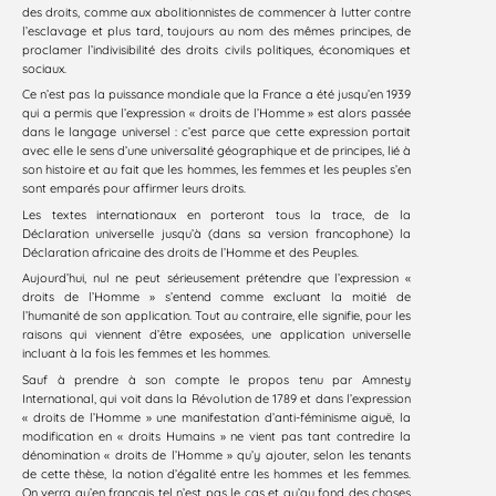
des droits, comme aux abolitionnistes de commencer à lutter contre
l’esclavage et plus tard, toujours au nom des mêmes principes, de
proclamer l’indivisibilité des droits civils politiques, économiques et
sociaux.
Ce n’est pas la puissance mondiale que la France a été jusqu’en 1939
qui a permis que l’expression « droits de l’Homme » est alors passée
dans le langage universel : c’est parce que cette expression portait
avec elle le sens d’une universalité géographique et de principes, lié à
son histoire et au fait que les hommes, les femmes et les peuples s’en
sont emparés pour affirmer leurs droits.
Les textes internationaux en porteront tous la trace, de la
Déclaration universelle jusqu’à (dans sa version francophone) la
Déclaration africaine des droits de l’Homme et des Peuples.
Aujourd’hui, nul ne peut sérieusement prétendre que l’expression «
droits de l’Homme » s’entend comme excluant la moitié de
l’humanité de son application. Tout au contraire, elle signifie, pour les
raisons qui viennent d’être exposées, une application universelle
incluant à la fois les femmes et les hommes.
Sauf à prendre à son compte le propos tenu par Amnesty
International, qui voit dans la Révolution de 1789 et dans l’expression
« droits de l’Homme » une manifestation d’anti-féminisme aiguë, la
modification en « droits Humains » ne vient pas tant contredire la
dénomination « droits de l’Homme » qu’y ajouter, selon les tenants
de cette thèse, la notion d’égalité entre les hommes et les femmes.
On verra qu’en français tel n’est pas le cas et qu’au fond des choses