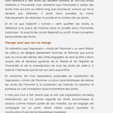
faire référence à des droits qui seraient humains, et non aux droits
inhérents à l’Humanité, c’est admettre que l’Humanité a certes des
droits mais qui sont au même rang que d’autres et, surtout, qui ne lui
seraient pas inhérents. Il serait alors possible, au moins
théoriquement, de relativiser la portée et le contenu de ces droits.
Et en ce que l’adjectif « humain » vient qualifier ces droits, la
référence à la place de l’individu dans la société, dans l’Humanité,
s’estompe : là aussi le lien social disparaît au profit d’une conception
personnaliste des droits.
Changer pour que rien ne change
On admettra que l’expression « droits de l’Homme », au sens littéral
de celle-ci, ne désigne pleinement hommes et femmes que parce
que, au cours des siècles, des luttes engagées, du sens qu’elle a alors
acquis, elle et devenue symbole de la liberté et de l’égalité de
l’Humanité, et de la revendication de tous les droits de celle-ci. Il
reste et il demeure que tel est son sens aujourd’hui.
En revanche, les trois expressions proposées en substitution de
l’expression « droits de l’Homme » a pour caractéristiques de réduire
les droits de l’Homme à la protection de l’individu et rabattre le
politique sur une conception quasi humanitaire des droits.
Il n’est pas tout à fait neutre que ce soit une organisation, Amnesty
International, qui n’a jamais regardé les droits économiques et
sociaux comme faisant partie de son mandat, qui ait engagé une
campagne sur ce point, allant même jusqu’à souhaiter la
construction d’une norme linguistique mondiale !