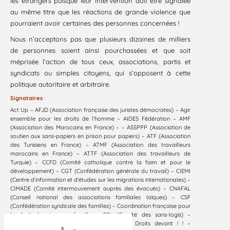
les étrangers puisque leur intervention doit être signalée
au même titre que les réactions de grande violence que
pourraient avoir certaines des personnes concernées !
Nous n’acceptons pas que plusieurs dizaines de milliers
de personnes soient ainsi pourchassées et que soit
méprisée l’action de tous ceux, associations, partis et
syndicats ou simples citoyens, qui s’opposent à cette
politique autoritaire et arbitraire.
Signataires
:
Act Up – AFJD (Association française des juristes démocrates) – Agir
ensemble pour les droits de l’homme – AIDES Fédération – AMF
(Association des Marocains en France) – – ASSPPP (Association de
soutien aux sans-papiers en prison pour papiers) – ATF (Association
des Tunisiens en France) – ATMF (Association des travailleurs
marocains en France) – ATTF (Association des travailleurs de
Turquie) – CCFD (Comité catholique contre la faim et pour le
développement) – CGT (Confédération générale du travail) – CIEMI
(Centre d’information et d’études sur les migrations internationales) –
CIMADE (Comité intermouvement auprès des évacués) – CNAFAL
(Conseil national des associations familiales laïques) – CSF
(Confédération syndicale des familles) – Coordination française pour
le droit de vivre en famille – CSL (Comité des sans-logis) –
Coordination nationale des sans-papiers – Droits devant ! ! –