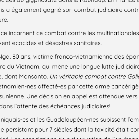
çois a également gagné son combat judiciaire con
re.
tice incarnent ce combat contre les multinational
sent écocides et désastres sanitaires.
 Nga, 80 ans, victime franco-vietnamienne des ép
e du Vietnam, qui mène une longue lutte judiciaire
de, dont Monsanto.
Un véritable combat contre Goli
Vietnamien-nes affecté-es par cette arme cancérig
tsunienne. Une décision en appel est attendue vers 
r dans l’attente des échéances judiciaires!
iniquais-es et les Guadeloupéen-nes subissent l’
e persistant pour 7 siècles dont la toxicité était c