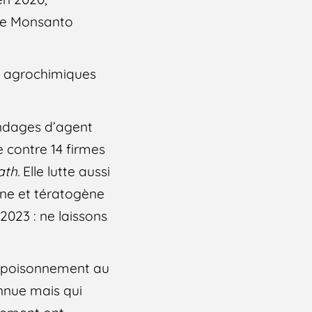
tre Monsanto
es agrochimiques
andages d’agent
 contre 14 firmes
ath.
Elle lutte aussi
ène et tératogène
2023 : ne laissons
empoisonnement au
onnue mais qui