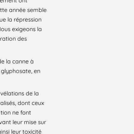
nnement ont
cette année semble
que la répression
 Nous exigeons la
ration des
de la canne à
 glyphosate, en
vélations de la
alisés, dont ceux
tion ne font
vant leur mise sur
si leur toxicité