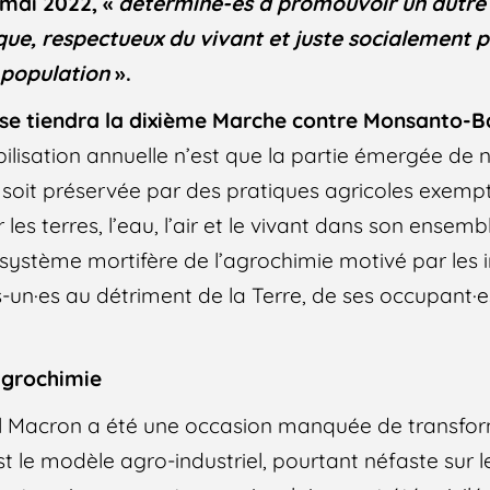
 mai 2022, «
déterminé-es à promouvoir un autre
que, respectueux du vivant et juste socialement 
 population
».
se tiendra la dixième Marche
contre Monsanto-B
ilisation annuelle n’est que la partie émergée d
é soit préservée par des pratiques agricoles exemp
les terres, l’eau, l’air et le vivant dans son ensemb
 système mortifère de l’agrochimie motivé par les i
s-un·es au détriment de la Terre, de ses occupant·e
agrochimie
Macron a été une occasion manquée de transfor
st le modèle agro-industriel, pourtant néfaste sur l