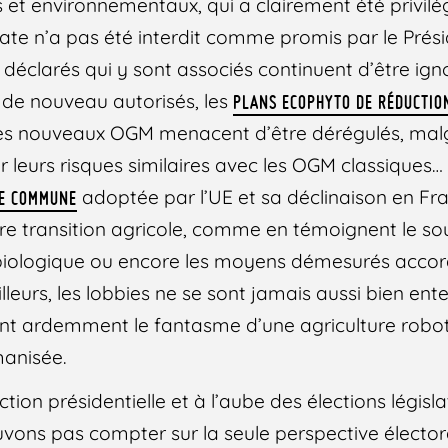
 et environnementaux, qui a clairement été privilég
ate n’a pas été interdit comme promis par le Présid
éclarés qui y sont associés continuent d’être igno
 de nouveau autorisés, les
PLANS ECOPHYTO DE RÉDUCTION
 les nouveaux OGM menacent d’être dérégulés, malg
r leurs risques similaires avec les OGM classiques… E
adoptée par l’UE et sa déclinaison en Fr
LE COMMUNE
re transition agricole, comme en témoignent le sou
 biologique ou encore les moyens démesurés accor
ailleurs, les lobbies ne se sont jamais aussi bien en
tient ardemment le fantasme d’une agriculture robo
manisée.
ection présidentielle et à l’aube des élections législ
vons pas compter sur la seule perspective élector