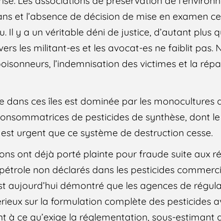
risé. Les associations de préservation de l’enviro
6 ans et l’absence de décision de mise en examen 
. Il y a un véritable déni de justice, d’autant plus 
nvers les militant-es et les avocat-es ne faiblit pas.
sonneurs, l’indemnisation des victimes et la répa
re dans ces îles est dominée par les monocultures 
consommatrices de pesticides de synthèse, dont le
 il est urgent que ce système de destruction cesse.
ons ont déjà porté plainte pour fraude suite aux ré
pétrole non déclarés dans les pesticides commerci
st aujourd’hui démontré que les agences de régula
érieux sur la formulation complète des pesticides a
 à ce qu’exige la réglementation, sous-estimant ain