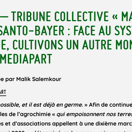
 – TRIBUNE COLLECTIVE « 
ANTO-BAYER : FACE AU SY
E, CULTIVONS UN AUTRE MON
 MEDIAPART
née par Malik Salemkour
ART
ssible, et il est déjà en germe.
» Afin de continu
les de l’agrochimie «
qui empoisonnent nos terres
es et d’associations appellent à une dixième mar