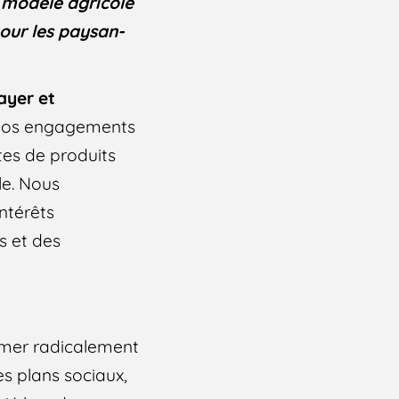
 modèle agricole
pour les paysan-
ayer et
e nos engagements
tes de produits
le. Nous
ntérêts
s et des
mer radicalement
es plans sociaux,