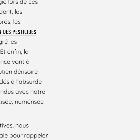
ié lors de ces
ent, les
rés, les
 DES PESTICIDES
ré les
t enfin, la
ance vont à
tien dérisoire
dés à l’absurde
tendus avec notre
tisée, numérisée
atives, nous
ale pour rappeler