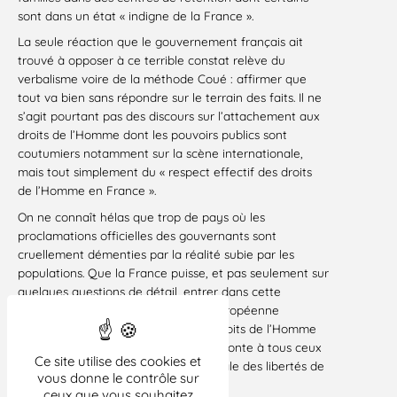
sont dans un état « indigne de la France ».
La seule réaction que le gouvernement français ait
trouvé à opposer à ce terrible constat relève du
verbalisme voire de la méthode Coué : affirmer que
tout va bien sans répondre sur le terrain des faits. Il ne
s’agit pourtant pas des discours sur l’attachement aux
droits de l’Homme dont les pouvoirs publics sont
coutumiers notamment sur la scène internationale,
mais tout simplement du « respect effectif des droits
de l’Homme en France ».
On ne connaît hélas que trop de pays où les
proclamations officielles des gouvernants sont
cruellement démenties par la réalité subie par les
populations. Que la France puisse, et pas seulement sur
quelques questions de détail, entrer dans cette
catégorie aux yeux de l’institution européenne
gardienne de la démocratie et des droits de l’Homme
ne peut inspirer qu’un sentiment de honte à tous ceux
Ce site utilise des cookies et
qui restent attachés à la garantie égale des libertés de
vous donne le contrôle sur
tous.
ceux que vous souhaitez