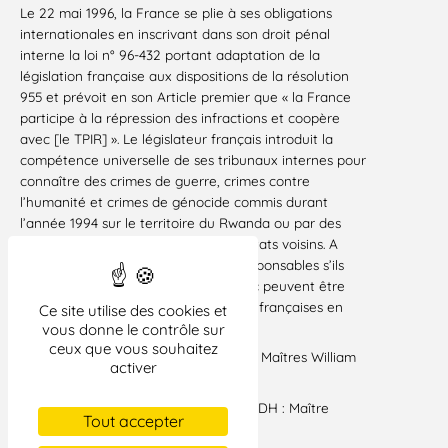
Le 22 mai 1996, la France se plie à ses obligations
internationales en inscrivant dans son droit pénal
interne la loi n° 96-432 portant adaptation de la
législation française aux dispositions de la résolution
955 et prévoit en son Article premier que « la France
participe à la répression des infractions et coopère
avec [le TPIR] ». Le législateur français introduit la
compétence universelle de ses tribunaux internes pour
connaître des crimes de guerre, crimes contre
l’humanité et crimes de génocide commis durant
l’année 1994 sur le territoire du Rwanda ou par des
citoyens rwandais sur le territoire d’Etats voisins. A
partir de cette date, les présumés responsables s’ils
sont trouvés sur le territoire français « peuvent être
poursuivis et jugés par les juridictions françaises en
Ce site utilise des cookies et
application de la loi française ».
vous donne le contrôle sur
ceux que vous souhaitez
Avocats dans la procédure française : Maîtres William
activer
BOURDON et Emmanuel DAOUD
Avocat de la requérante devant la CEDH : Maître
Tout accepter
Michel TUBIANA