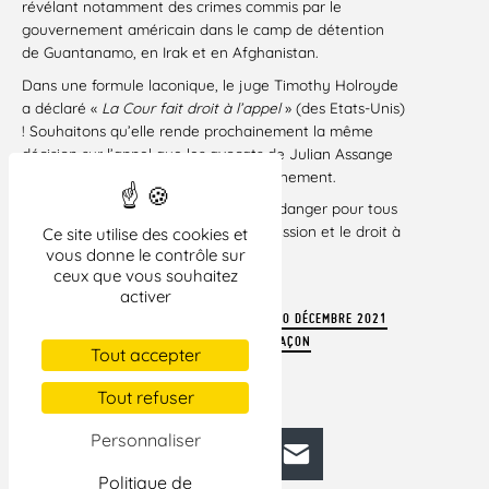
révélant notamment des crimes commis par le
gouvernement américain dans le camp de détention
de Guantanamo, en Irak et en Afghanistan.
Dans une formule laconique, le juge Timothy Holroyde
a déclaré «
La Cour fait droit à l’appel
» (des Etats-Unis)
! Souhaitons qu’elle rende prochainement la même
décision sur l’appel que les avocats de Julian Assange
devraient à leur tour déposer prochainement.
Cette décision constitue un véritable danger pour tous
les lanceurs d’alerte, la liberté d’expression et le droit à
Ce site utilise des cookies et
l’information.
vous donne le contrôle sur
ceux que vous souhaitez
Paris, le 10 décembre 2021
activer
TÉLÉCHARGER LE COMMUNIQUÉ DE LA LDH « 10 DÉCEMBRE 2021
LA JUSTICE BRITANNIQUE COMMÉMORE À SA FAÇON
Tout accepter
L’ANNIVERSAIRE DE LA DUDH ».
Tout refuser
Personnaliser
Facebook
Bluesky
Mastodon
LinkedIn
E-mail
Politique de