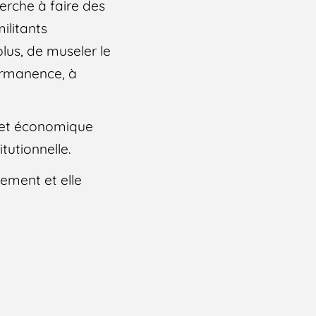
erche à faire des
ilitants
plus, de museler le
ermanence, à
al et économique
tutionnelle.
nement et elle