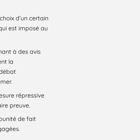
choix d’un certain
 qui est imposé au
nant à des avis
nt la
 débat
imer.
esure répressive
aire preuve.
punité de fait
ngagées.