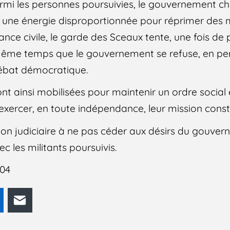
rmi les personnes poursuivies, le gouvernement ch
une énergie disproportionnée pour réprimer des m
nce civile, le garde des Sceaux tente, une fois de 
ême temps que le gouvernement se refuse, en p
 débat démocratique.
sont ainsi mobilisées pour maintenir un ordre soci
exercer, en toute indépendance, leur mission consti
tion judiciaire à ne pas céder aux désirs du gouver
c les militants poursuivis.
004
odon
LinkedIn
E-mail