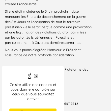
croisée France-Israël.
Si elle était maintenue le 5 juin prochain – date
marquant les 51 ans du déclenchement de la guerre
des Six-Jours et l’occupation de tout le territoire
palestinien – elle serait perçue comme une provocation
et une légitimation des violations du droit commises
par les autorités israéliennes en Palestine et
particulièrement à Gaza ces dernières semaines.
Nous vous prions d’agréer, Monsieur le Président,
l’assurance de notre profonde considération.
Mme Claude Léostic, Présidente de la Plateforme des
ONG françaises pour la Palestine
Ce site utilise des cookies et
Paris, le 30 mai 2018
vous donne le contrôle sur
ceux que vous souhaitez
activer
TÉLÉCHARGEZ LA LETTRE ADRESSÉE AU PRÉSIDENT DE LA
RÉPUBLIQUE AU FORMAT PDF