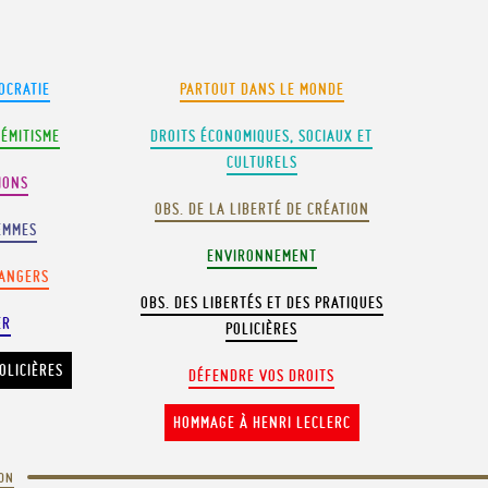
OCRATIE
PARTOUT DANS LE MONDE
SÉMITISME
DROITS ÉCONOMIQUES, SOCIAUX ET
CULTURELS
IONS
OBS. DE LA LIBERTÉ DE CRÉATION
EMMES
ENVIRONNEMENT
RANGERS
OBS. DES LIBERTÉS ET DES PRATIQUES
ER
POLICIÈRES
OLICIÈRES
DÉFENDRE VOS DROITS
HOMMAGE À HENRI LECLERC
ION