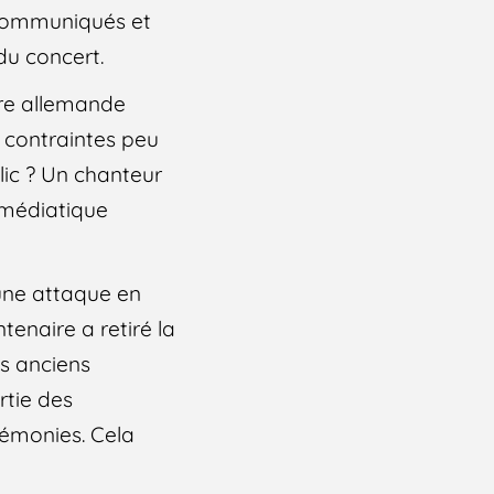
s communiqués et
 du concert.
ère allemande
 contraintes peu
lic ? Un chanteur
 médiatique
 une attaque en
tenaire a retiré la
es anciens
rtie des
émonies. Cela