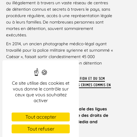
ou illégalement à travers un vaste réseau de centres
de détention connus et secrets à travers le pays, sans
procédure régulière, accès à une représentation légale
ou à leurs familles. De nombreuses personnes sont
mortes en détention, souvent sommairement
exécutées.
En 2014, un ancien photographe médico-légal ayant
travaillé pour la police militaire syrienne et surnommé «
Caésar », faisait sortir clandestinement 45 000
photographies de personnes mortes en détention
depuis 2011.
POUR EN SAVOIR PLUS SUR LE TRAVAIL DE LA FIDH ET DU SCM
Ce site utilise des cookies et
DANS LA LUTTE CONTRE L’IMPUNITÉ POUR LES CRIMES COMMIS EN
vous donne le contrôle sur
SYRIE
ceux que vous souhaitez
Paris, le 5 novembre 2018
activer
Signataires : Fédération internationale des ligues
des droits de l’Homme (FIDH), Ligue des droits de
Tout accepter
l’Homme (LDH),
Syrian Center for Media and
Freedom of Expression (SCM)
Tout refuser