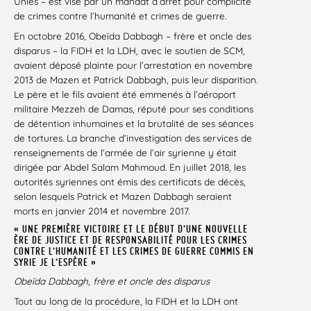
Unies – est visé par un mandat d’arrêt pour complicité
de crimes contre l’humanité et crimes de guerre.
En octobre 2016, Obeïda Dabbagh – frère et oncle des
disparus – la FIDH et la LDH, avec le soutien de SCM,
avaient déposé plainte pour l’arrestation en novembre
2013 de Mazen et Patrick Dabbagh, puis leur disparition.
Le père et le fils avaient été emmenés à l’aéroport
militaire Mezzeh de Damas, réputé pour ses conditions
de détention inhumaines et la brutalité de ses séances
de tortures. La branche d’investigation des services de
renseignements de l’armée de l’air syrienne y était
dirigée par Abdel Salam Mahmoud. En juillet 2018, les
autorités syriennes ont émis des certificats de décès,
selon lesquels Patrick et Mazen Dabbagh seraient
morts en janvier 2014 et novembre 2017.
« UNE PREMIÈRE VICTOIRE ET LE DÉBUT D’UNE NOUVELLE
ÈRE DE JUSTICE ET DE RESPONSABILITÉ POUR LES CRIMES
CONTRE L’HUMANITÉ ET LES CRIMES DE GUERRE COMMIS EN
SYRIE JE L’ESPÈRE »
Obeïda Dabbagh, frère et oncle des disparus
Tout au long de la procédure, la FIDH et la LDH ont