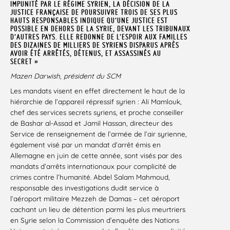
IMPUNITÉ PAR LE RÉGIME SYRIEN, LA DÉCISION DE LA
JUSTICE FRANÇAISE DE POURSUIVRE TROIS DE SES PLUS
HAUTS RESPONSABLES INDIQUE QU’UNE JUSTICE EST
POSSIBLE EN DEHORS DE LA SYRIE, DEVANT LES TRIBUNAUX
D’AUTRES PAYS. ELLE REDONNE DE L’ESPOIR AUX FAMILLES
DES DIZAINES DE MILLIERS DE SYRIENS DISPARUS APRÈS
AVOIR ÉTÉ ARRÊTÉS, DÉTENUS, ET ASSASSINÉS AU
SECRET »
Mazen Darwish, président du SCM
Les mandats visent en effet directement le haut de la
hiérarchie de l’appareil répressif syrien : Ali Mamlouk,
chef des services secrets syriens, et proche conseiller
de Bashar al-Assad et Jamil Hassan, directeur des
Service de renseignement de l’armée de l’air syrienne,
également visé par un mandat d’arrêt émis en
Allemagne en juin de cette année, sont visés par des
mandats d’arrêts internationaux pour complicité de
crimes contre l’humanité. Abdel Salam Mahmoud,
responsable des investigations dudit service à
l’aéroport militaire Mezzeh de Damas – cet aéroport
cachant un lieu de détention parmi les plus meurtriers
en Syrie selon la Commission d’enquête des Nations