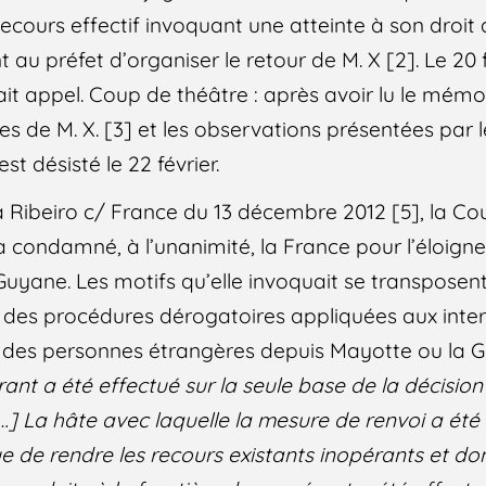
 recours effectif invoquant une atteinte à son droit
oint au préfet d’organiser le retour de M. X [2]. Le 20 f
 fait appel. Coup de théâtre : après avoir lu le mém
es de M. X. [3] et les observations présentées par 
est désisté le 22 février.
za Ribeiro c/ France du 13 décembre 2012 [5], la C
 condamné, à l’unanimité, la France pour l’éloign
 Guyane. Les motifs qu’elle invoquait se transposen
s des procédures dérogatoires appliquées aux inter
 des personnes étrangères depuis Mayotte ou la G
nt a été effectué sur la seule base de la décision
 […] La hâte avec laquelle la mesure de renvoi a ét
e de rendre les recours existants inopérants et don