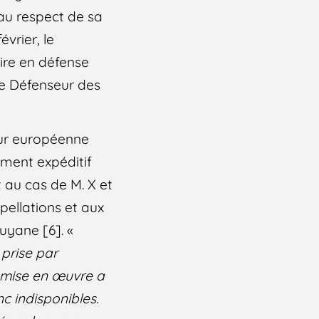
 au respect de sa
évrier, le
oire en défense
le Défenseur des
our européenne
ement expéditif
t au cas de M. X et
pellations et aux
uyane [6]. «
 prise par
é mise en œuvre a
c indisponibles.