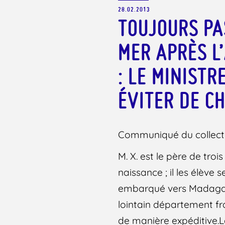
28.02.2013
TOUJOURS PA
MER APRÈS L
: LE MINISTR
ÉVITER DE CH
Communiqué du collect
M. X. est le père de tro
naissance ; il les élève 
embarqué vers Madagasc
lointain département f
de manière expéditive.L