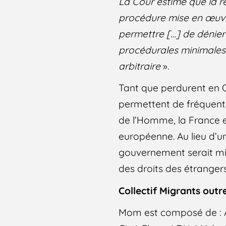
La Cour estime que la r
procédure mise en œuvre
permettre […] de dénier
procédurales minimales 
arbitraire
».
Tant que perdurent en O
permettent de fréquents
de l’Homme, la France 
européenne. Au lieu d’un 
gouvernement serait mi
des droits des étranger
Collectif Migrants out
Mom est composé de : A