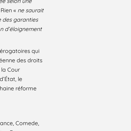
uée selon une
. Rien «
ne saurait
e des garanties
on d’éloignement
dérogatoires qui
éenne des droits
 la Cour
d’État, le
chaine réforme
France, Comede,