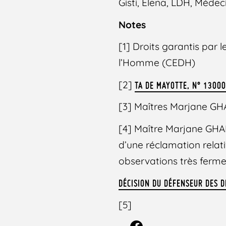
Gisti, Elena, LDH, Méde
Notes
[1] Droits garantis par 
l’Homme (CEDH)
[2]
TA DE MAYOTTE, N° 1300
[3] Maîtres Marjane G
[4] Maître Marjane GHAE
d’une réclamation relati
observations très ferme
DÉCISION DU DÉFENSEUR DES 
[5]