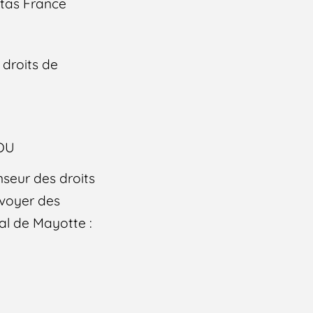
itas France
 droits de
LOU
nseur des droits
nvoyer des
al de Mayotte :