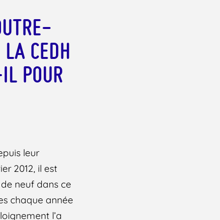
OUTRE-
E LA CEDH
-IL POUR
epuis leur
er 2012, il est
 de neuf dans ce
sées chaque année
loignement l’a