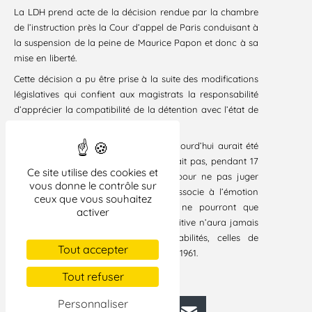
La LDH prend acte de la décision rendue par la chambre
de l’instruction près la Cour d’appel de Paris conduisant à
la suspension de la peine de Maurice Papon et donc à sa
mise en liberté.
Cette décision a pu être prise à la suite des modifications
législatives qui confient aux magistrats la responsabilité
d’apprécier la compatibilité de la détention avec l’état de
santé de la personne incarcérée.
La LDH constate que la situation d’aujourd’hui aurait été
différente si l’institution judiciaire n’avait pas, pendant 17
Ce site utilise des cookies et
ans, usé de bien des échappatoires pour ne pas juger
vous donne le contrôle sur
Maurice Papon. Elle comprend et s’associe à l’émotion
ceux que vous souhaitez
des victimes, qui, comme la LDH, ne pourront que
activer
constater que Maurice Papon en définitive n’aura jamais
assumé la totalité de ses responsabilités, celles de
Tout accepter
Bordeaux en 1942 ou celles de Paris en 1961.
Paris, le 18 septembre 2002
Tout refuser
Personnaliser