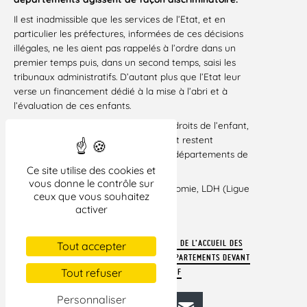
Il est inadmissible que les services de l’Etat, et en
particulier les préfectures, informées de ces décisions
illégales, ne les aient pas rappelés à l’ordre dans un
premier temps puis, dans un second temps, saisi les
tribunaux administratifs. D’autant plus que l’Etat leur
verse un financement dédié à la mise à l’abri et à
l’évaluation de ces enfants.
Face à ces violations manifestes des droits de l’enfant,
nos associations saisissent la justice et restent
vigilantes à toutes les tentatives des départements de
manquer à leurs obligations.
Ce site utilise des cookies et
vous donne le contrôle sur
Signataires :
Aadjam, ADDE, Gisti, Infomie, LDH (Ligue
ceux que vous souhaitez
des droits de l’Homme)
activer
Paris, le 14 décembre 2023
TÉLÉCHARGER LE COMMUNIQUÉ « SUSPENSION DE L’ACCUEIL DES
Tout accepter
MINEUR-ES ISOLÉ-ES ÉTRANGER-ES : LES DÉPARTEMENTS DEVANT
Tout refuser
LA JUSTICE ADMINISTRATIVE » EN FORMAT PDF
Personnaliser