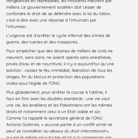
vengeances en représailles, les innocents meurent par
milliers. Le gouvernement israélien doit cesser de
confondre le droit de se défendre avec la loi du talion,
c’est-à-dire avec une réponse à l’inhumain par
l’inhumain.
L’urgence est d’arrêter le cycle infernal des crimes de
guerre, des tueries et des massacres.
Pour empêcher que des dizaines de milliers de civils ne
meurent, sans soins, ne soient opérés sans anesthésie,
privés d’eau et de nourriture, il n’y a aujourd’hui qu’une
solution : cessez-le-feu immédiat, libération de tous les
otages, fin du blocus et protection des populations
civiles sous l’égide de l’ONU.
Plus globalement, pour arrêter la course à l’abîme, il
faut en finir avec les doubles standards : une vie vaut
une vie, les Israéliens et les Palestiniens ont les mêmes
droits et notamment celui à un Etat viable et sûr.
Comme l’a rappelé le secrétaire général de l’ONU
Antonio Guterres, «
aucune partie à un conflit armé ne
peut se considérer au-dessus du droit international
»,
qui est le même pour toutes et tous à commencer par