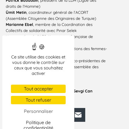
Patrick Baudouin
, président de la LDH (Ligue des
droits de l’Homme)
Ümit Metin
, coordinateur général de l’ACORT
(Assemblée Citoyenne des Originaires de Turquie)
Marianne Ebel
, membre de la Coordination des
Collectifs de solidarité avec Pınar Selek
Un·e membre de l’AFS (Association française de
sociologie)
Élisabeth Nicoli
, co-directrice des éditions des femmes-
Antoinette Fouque
Ce site utilise des cookies et
Silvina et Marie-Laure Stirnemann
, co-présidentes de
vous donne le contrôle sur
HIJOS-Paris et membres de l’ACAF (Assemblée des
ceux que vous souhaitez
citoyens argentins en France)
activer
Sepideh Farsi
, cinéaste iranienne
Et la participation musicale de
Tout accepter
Ruşan Filiztek, Neşet Kutas et Ezgi Sevgi Can
Tout refuser
TÉLÉCHARGER LE PROGRAMME EN PDF.
Personnaliser
Facebook
Bluesky
Mastodon
LinkedIn
E-mail
Politique de
confidentialité