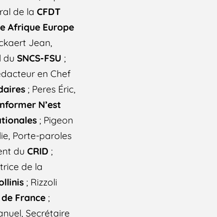
ral de la
CFDT
ce Afrique Europe
ckaert Jean,
l du
SNCS-FSU
;
édacteur en Chef
daires
; Peres Éric,
Informer N’est
tionales
; Pigeon
ie, Porte-paroles
ent du
CRID
;
rice de la
ollinis
; Rizzoli
 de France
;
nuel, Secrétaire