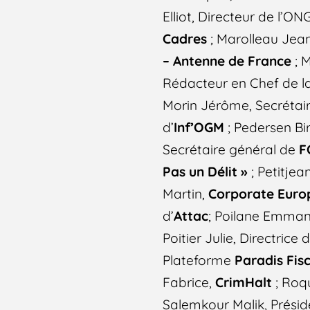
Elliot, Directeur de l’ON
Cadres
; Marolleau Jean
– Antenne de France
; M
Rédacteur en Chef de 
Morin Jérôme, Secrétai
d’
Inf’OGM
; Pedersen Bir
Secrétaire général de
F
Pas un Délit »
; Petitjean
Martin,
Corporate Euro
d’
Attac
; Poilane Emman
Poitier Julie, Directrice
Plateforme
Paradis Fisc
Fabrice,
CrimHalt
; Roq
Salemkour Malik, Présid