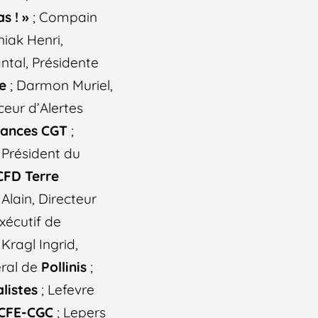
s ! »
; Compain
niak Henri,
ntal, Présidente
e
; Darmon Muriel,
ceur d’Alertes
nances CGT
;
 Président du
CFD Terre
Alain, Directeur
xécutif de
 Kragl Ingrid,
éral de
Pollinis
;
listes
; Lefevre
CFE-CGC
; Lepers