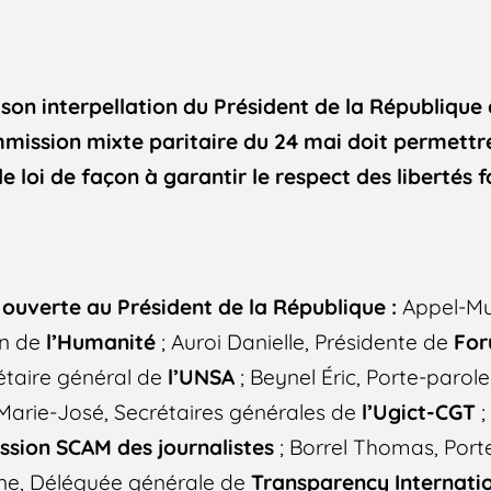
 son interpellation du Président de la République 
mmission mixte paritaire du 24 mai doit permett
de loi de façon à garantir le respect des libertés
e ouverte au Président de la République :
Appel-Mul
on de
l’Humanité
; Auroi Danielle, Présidente de
For
rétaire général de
l’UNSA
; Beynel Éric, Porte-parol
i Marie-José, Secrétaires générales de
l’Ugict-CGT
;
sion SCAM des journalistes
; Borrel Thomas, Port
ne, Déléguée générale de
Transparency Internati