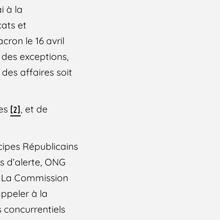
i à la
cats et
cron le 16 avril
s des exceptions,
des affaires soit
nes
, et de
[2]
ncipes Républicains
rs d’alerte, ONG
s. La Commission
ppeler à la
 concurrentiels