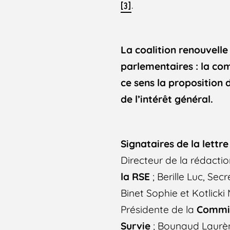
.
[3]
La coalition renouvelle
parlementaires : la co
ce sens la proposition 
de l’intérêt général.
Signataires de la lettr
Directeur de la rédacti
la RSE
; Berille Luc, Sec
Binet Sophie et Kotlick
Présidente de la
Commis
Survie
; Bounaud Laurè