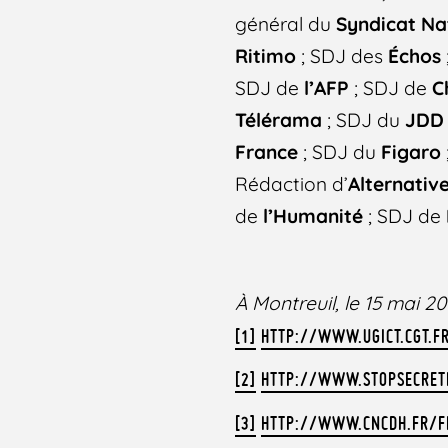
général du
Syndicat Na
Ritimo
; SDJ des
Échos
SDJ de
l’AFP
; SDJ de
C
Télérama
; SDJ du
JDD
France
; SDJ du
Figaro
Rédaction d’
Alternativ
de
l’Humanité
; SDJ de
À Montreuil, le 15 mai 20
[1]
HTTP://WWW.UGICT.CGT.F
[2]
HTTP://WWW.STOPSECRET
[3]
HTTP://WWW.CNCDH.FR/FR