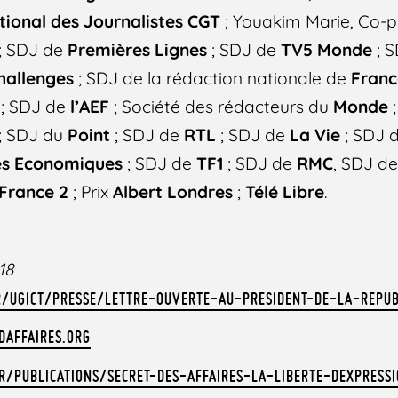
tional des Journalistes CGT
; Youakim Marie, Co-p
; SDJ de
Premières Lignes
; SDJ de
TV5 Monde
; 
hallenges
; SDJ de la rédaction nationale de
Franc
; SDJ de
l’AEF
; Société des rédacteurs du
Monde
;
; SDJ du
Point
; SDJ de
RTL
; SDJ de
La Vie
; SDJ 
es Economiques
; SDJ de
TF1
; SDJ de
RMC
, SDJ d
France 2
; Prix
Albert Londres
;
Télé Libre
.
18
R/UGICT/PRESSE/LETTRE-OUVERTE-AU-PRESIDENT-DE-LA-REPUB
DAFFAIRES.ORG
/PUBLICATIONS/SECRET-DES-AFFAIRES-LA-LIBERTE-DEXPRESS