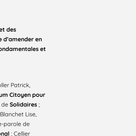
et des
re d’amender en
 fondamentales et
ler Patrick,
um Citoyen pour
e de
Solidaires
;
 Blanchet Lise,
e-parole de
onal
; Cellier