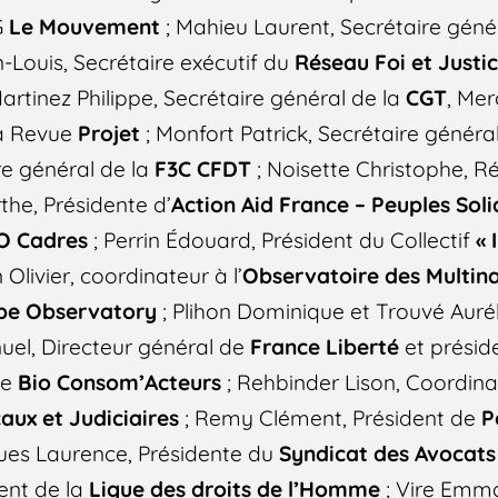
G
Le Mouvement
; Mahieu Laurent, Secrétaire géné
-Louis, Secrétaire exécutif du
Réseau Foi et Justi
artinez Philippe, Secrétaire général de la
CGT
, Mer
la Revue
Projet
; Monfort Patrick, Secrétaire généra
re général de la
F3C CFDT
; Noisette Christophe, R
the, Présidente d’
Action Aid France – Peuples Soli
O Cadres
; Perrin Édouard, Président du Collectif
« 
 Olivier, coordinateur à l’
Observatoire des Multina
pe Observatory
; Plihon Dominique et Trouvé Aurél
uel, Directeur général de
France Liberté
et présid
 de
Bio Consom’Acteurs
; Rehbinder Lison, Coordinat
aux et Judiciaires
; Remy Clément, Président de
P
ues Laurence, Présidente du
Syndicat des Avocats
ent de la
Ligue des droits de l’Homme
; Vire Emma