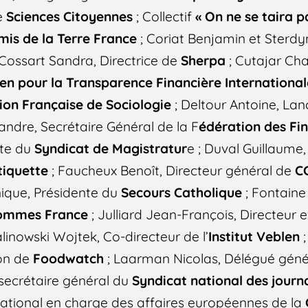
e
Sciences Citoyennes
; Collectif
« On ne se taira pa
mis de la Terre France
; Coriat Benjamin et Sterdy
 Cossart Sandra, Directrice de
Sherpa
; Cutajar Cha
en pour la Transparence Financière International
ion Française de Sociologie
; Deltour Antoine, Lan
andre, Secrétaire Général de la F
édération des Fi
nte du
Syndicat de Magistratur
e ; Duval Guillaume,
étiquette
; Faucheux Benoît, Directeur général de
C
ique, Présidente du
Secours Catholique
; Fontaine 
Hommes France
; Julliard Jean-François, Directeur e
alinowski Wojtek, Co-directeur de l’
Institut Veblen
;
ion de
Foodwatch
; Laarman Nicolas, Délégué gén
 secrétaire général du
Syndicat national des journa
national en charge des affaires européennes de la