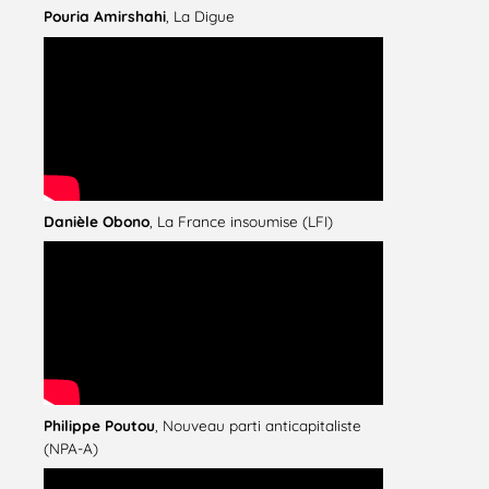
Pouria Amirshahi
, La Digue
Danièle Obono
, La France insoumise (LFI)
Philippe Poutou
, Nouveau parti anticapitaliste
(NPA-A)