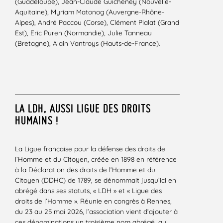
(Guadeloupe), Jean-Claude Guicheney (Nouvelle-
Aquitaine), Myriam Matonog (Auvergne-Rhône-
Alpes), André Paccou (Corse), Clément Pialat (Grand
Est), Eric Puren (Normandie), Julie Tanneau
(Bretagne), Alain Vantroys (Hauts-de-France).
LA LDH, AUSSI LIGUE DES DROITS
HUMAINS !
La Ligue française pour la défense des droits de
l’Homme et du Citoyen, créée en 1898 en référence
à la Déclaration des droits de l’Homme et du
Citoyen (DDHC) de 1789, se dénommait jusqu’ici en
abrégé dans ses statuts, « LDH » et « Ligue des
droits de l’Homme ». Réunie en congrès à Rennes,
du 23 au 25 mai 2026, l’association vient d’ajouter à
ces dénominations un troisième nom abrégé, qui