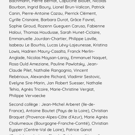
Bachmann, Pierre Bernat, Capucine Blouet, Nicolas
Bourbon, Ingrid Boury, Lionel Brun-Valicon, Patrick
Canin, Pierre-Antoine Cazau, Pierrick Clément,
Cyrille Crisnaire, Barbara Durot, Grâce Favrel,
Sophie Giroud, Rozenn Gueguen Caruso, Fabienne
Haloui, Thomas Houdusse, Sarah Hunet-Ciclaire,
Emmanuelle Jourdan-Chartier, Philippe Laville,
Isabeau Le Bourhis, Lucas Lévy-Lajeunesse, Kristina
Lowis, Hadrien Maury-Casalta, Franck Merlin-
Anglade, Nicolas Moysan-Laroy, Emmanuel Naquet,
Rosa Ould Ameziane, Pauline Pawlotsky, Jean-
Claude Pilet, Nathalie Rangognio, Vincent
Rebérioux, Alexandre Richard, Vladimir Sestovic,
Evelyne Sire-Marin, Jan Robert Suesser, Nathalie
Tehio, Agnès Tricoire, Marie-Christine Vergiat,
Philippe Vervaecke
Second collège : Jean-Michel Arberet (Ile-de-
France), Antoine Boutet (Pays de la Loire), Christian
Braquet (Provence-Alpes-Côte d’Azur), Marie Agnès
Chalumeaux (Bourgogne-Franche-Comté), Christian
Eypper (Centre-Val de Loire), Patrice Ganot