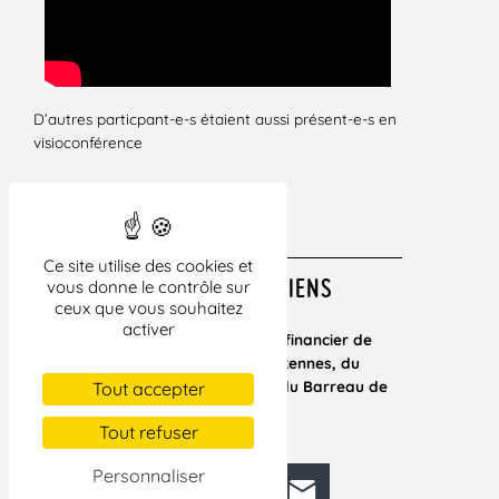
D’autres particpant-e-s étaient aussi présent-e-s en
visioconférence
Ce site utilise des cookies et
LA LDH REMERCIE SES SOUTIENS
vous donne le contrôle sur
ceux que vous souhaitez
activer
Congrès organisé avec le soutien financier de
Rennes métropole, de la ville de Rennes, du
département d’Ille-et-Villaine et du Barreau de
Tout accepter
Rennes.
Tout refuser
Personnaliser
Facebook
Bluesky
Mastodon
LinkedIn
E-mail