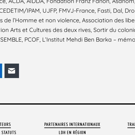
ce, ACDA, AIDDA, Fondation Franz Fanon, Asdhom
CEDETIM/IPAM, UJFP, FMVJ-France, Fasti, Dal, Droi
s de l’Homme et non violence, Association des libert
n Arts et Cultures des deux rives, Sortir du coloni
, ESEMBLE, PCOF, L’Institut Mehdi Ben Barka – mémo
odon
LinkedIn
E-mail
ATEURS
PARTENAIRES INTERNATIONAUX
TRA
 STATUTS
LDH EN RÉGION