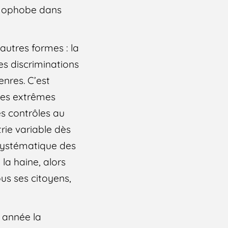
amophobe dans
autres formes : la
les discriminations
enres. C’est
des extrêmes
les contrôles au
rie variable dès
n systématique des
 la haine, alors
us ses citoyens,
 année la