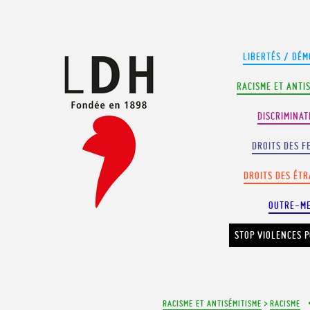
Panneau de gestion des cookies
LIBERTÉS / DÉM
RACISME ET ANTI
DISCRIMINAT
DROITS DES F
DROITS DES ÉT
OUTRE-M
STOP VIOLENCES P
RACISME ET ANTISÉMITISME
>
RACISME