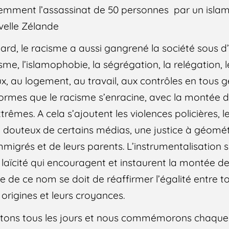
cemment l’assassinat de 50 personnes par un isl
elle Zélande
ard, le racisme a aussi gangrené la société sous d’
sme, l’islamophobie, la ségrégation, la relégation, 
, au logement, au travail, aux contrôles en tous g
formes que le racisme s’enracine, avec la montée 
trêmes. A cela s’ajoutent les violences policières, 
ue douteux de certains médias, une justice à géomét
’immigrés et de leurs parents. L’instrumentalisatio
a laïcité qui encouragent et instaurent la montée de
 de ce nom se doit de réaffirmer l’égalité entre to
 origines et leurs croyances.
litons tous les jours et nous commémorons chaque