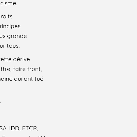
acisme.
roits
rincipes
lus grande
ur tous.
cette dérive
re, faire front,
haine qui ont tué
s
A, IDD, FTCR,