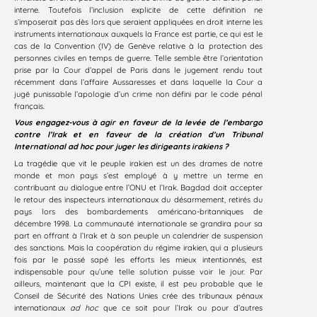
interne. Toutefois l’inclusion explicite de cette définition ne
s’imposerait pas dès lors que seraient appliquées en droit interne les
instruments internationaux auxquels la France est partie, ce qui est le
cas de la Convention (IV) de Genève relative à la protection des
personnes civiles en temps de guerre. Telle semble être l’orientation
prise par la Cour d’appel de Paris dans le jugement rendu tout
récemment dans l’affaire Aussaresses et dans laquelle la Cour a
jugé punissable l’apologie d’un crime non défini par le code pénal
français.
Vous engagez-vous à agir en faveur de la levée de l’embargo
contre l’Irak et en faveur de la création d’un Tribunal
International ad hoc pour juger les dirigeants irakiens ?
La tragédie que vit le peuple irakien est un des drames de notre
monde et mon pays s’est employé à y mettre un terme en
contribuant au dialogue entre l’ONU et l’Irak. Bagdad doit accepter
le retour des inspecteurs internationaux du désarmement, retirés du
pays lors des bombardements américano-britanniques de
décembre 1998. La communauté internationale se grandira pour sa
part en offrant à l’Irak et à son peuple un calendrier de suspension
des sanctions. Mais la coopération du régime irakien, qui a plusieurs
fois par le passé sapé les efforts les mieux intentionnés, est
indispensable pour qu’une telle solution puisse voir le jour. Par
ailleurs, maintenant que la CPI existe, il est peu probable que le
Conseil de Sécurité des Nations Unies crée des tribunaux pénaux
internationaux
ad hoc
que ce soit pour l’Irak ou pour d’autres