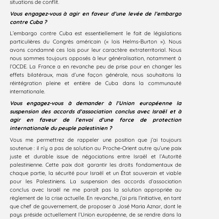
situations de conflit.
Vous engagez-vous à agir en faveur d’une levée de l’embargo
contre Cuba ?
L’embargo contre Cuba est essentiellement le fait de législations
particulières du Congrès américain (« lois Helms-Burton »). Nous
avons condamné ces lois pour leur caractère extraterritorial. Nous
nous sommes toujours opposés à leur généralisation, notamment à
l’OCDE. La France a en revanche peu de prise pour en changer les
effets bilatéraux, mais d’une façon générale, nous souhaitons la
réintégration pleine et entière de Cuba dans la communauté
internationale.
Vous engagez-vous à demander à l’Union européenne la
suspension des accords d’association conclus avec Israël et à
agir en faveur de l’envoi d’une force de protection
internationale du peuple palestinien ?
Vous me permettrez de rappeler une position que j’ai toujours
soutenue : il n’y a pas de solution au Proche-Orient autre qu’une paix
juste et durable issue de négociations entre Israël et l’Autorité
palestinienne. Cette paix doit garantir les droits fondamentaux de
chaque partie, la sécurité pour Israël et un État souverain et viable
pour les Palestiniens. La suspension des accords d’association
conclus avec Israël ne me paraît pas la solution appropriée au
règlement de la crise actuelle. En revanche, j’ai pris l’initiative, en tant
que chef de gouvernement, de proposer à José Maria Aznar, dont le
pays préside actuellement l’Union européenne, de se rendre dans la