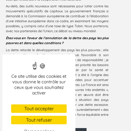
Au-delà, des outils nouveaux sont nécessaires pour lutter contre les
mouvements spéculatifs de capitaux. Le gouvernement français a
demandé à la Commission européenne de contribuer à l’élaboration
d’une initiative européenne dans ce cadre, en examinant les moyens
possibles, y compris celui d’une taxe de type Tobin. Nous porterons,
avec nos partenaires de l’Union, ce débat au niveau mondial.
Êtes-vous en faveur de l’annulation de la dette des pays les plus
pauvres et dans quelles conditions ?
La dette retarde le développement des pays les plus pauvres ; elle
est à ce titre profondément injuste. Je suis favorable à son
annulation et à l’engagement d’une démarche de responsabilité ; je
souhaite que ces pays s’engagent à financer en priorité les besoins
essentiels de leur population, à commencer par la santé et
l’éducation. C’est pourquoi mon gouvernement a été à l’origine des
Ce site utilise des cookies et
différentes décisions prises ces dernières années pour accentuer
vous donne le contrôle sur
l’annulation de la dette des pays les plus pauvres. La France est ainsi
ceux que vous souhaitez
le premier contributeur à l’initiative « pays pauvres très endettés »,
activer
avec un effort de plus de 10 Md€. Sa mise en œuvre doit être
accélérée. Il nous faut aussi répondre à la situation des pays
émergents, dont beaucoup sont fragilisés par une dette excessive.
Tout accepter
J’ai proposé la création d’une « Commission de surendettement » des
Etats, pour permettre de rétablir un rapport de force équitable entre
Tout refuser
l’État débiteur et ses créanciers.