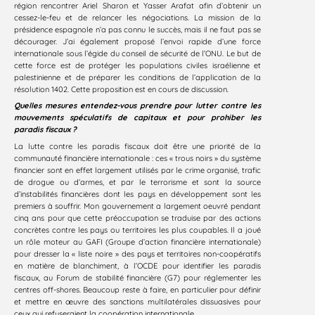
région rencontrer Ariel Sharon et Yasser Arafat afin d’obtenir un
cessez-le-feu et de relancer les négociations. La mission de la
présidence espagnole n’a pas connu le succès, mais il ne faut pas se
décourager. J’ai également proposé l’envoi rapide d’une force
internationale sous l’égide du conseil de sécurité de l’ONU. Le but de
cette force est de protéger les populations civiles israélienne et
palestinienne et de préparer les conditions de l’application de la
résolution 1402. Cette proposition est en cours de discussion.
Quelles mesures entendez-vous prendre pour lutter contre les
mouvements spéculatifs de capitaux et pour prohiber les
paradis fiscaux ?
La lutte contre les paradis fiscaux doit être une priorité de la
communauté financière internationale : ces « trous noirs » du système
financier sont en effet largement utilisés par le crime organisé, trafic
de drogue ou d’armes, et par le terrorisme et sont la source
d’instabilités financières dont les pays en développement sont les
premiers à souffrir. Mon gouvernement a largement oeuvré pendant
cinq ans pour que cette préoccupation se traduise par des actions
concrètes contre les pays ou territoires les plus coupables. Il a joué
un rôle moteur au GAFI (Groupe d’action financière internationale)
pour dresser la « liste noire » des pays et territoires non-coopératifs
en matière de blanchiment, à l’OCDE pour identifier les paradis
fiscaux, au Forum de stabilité financière (G7) pour réglementer les
centres off-shores. Beaucoup reste à faire, en particulier pour définir
et mettre en œuvre des sanctions multilatérales dissuasives pour
ceux qui refuseraient la coopération internationale.