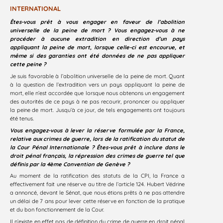
INTERNATIONAL
Êtes-vous prêt à vous engager en faveur de l’abolition
universelle de la peine de mort ? Vous engagez-vous à ne
procéder à aucune extradition en direction d’un pays
appliquant la peine de mort, lorsque celle-ci est encourue, et
même si des garanties ont été données de ne pas appliquer
cette peine ?
Je suis favorable à l’abolition universelle de la peine de mort. Quant
à la question de l’extradition vers un pays appliquant la peine de
mort, elle n’est accordée que lorsque nous obtenons un engagement
des autorités de ce pays à ne pas recourir, prononcer ou appliquer
la peine de mort. Jusqu’à ce jour, de tels engagements ont toujours
été tenus.
Vous engagez-vous à lever la réserve formulée par la France,
relative aux crimes de guerre, lors de la ratification du statut de
la Cour Pénal Internationale ? Êtes-vous prêt à inclure dans le
droit pénal français, la répression des crimes de guerre tel que
définis par la 4ème Convention de Genève ?
Au moment de la ratification des statuts de la CPI, la France a
effectivement fait une réserve au titre de l’article 124. Hubert Védrine
a annoncé, devant le Sénat, que nous étions prêts à ne pas attendre
un délai de 7 ans pour lever cette réserve en fonction de la pratique
et du bon fonctionnement de la Cour.
Il n’existe en effet pas de définition du crime de guerre en droit pénal