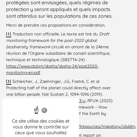
protégées sont envisagées, quels régimes de
protection y seront appliqués et quels impacts
sont attendus sur les populations de ces zones.
Merci de prendre ces propositions en considération.
Traduction non officielle. Le texte est tiré du
Draft
[1]
monitoring framework
for the post-2020 global
biodiversity framework
circulé en amont de la 24ème
réunion de l’Organe subsidiaire de conseil scientifique,
technique et technologique (SBSTTA-24) :
https://www.cbd.int/sbstta/sbstta-24/post2020-
monitoring-en.pdf
Schleicher, J., Zaehringer, J.G., Fastré, C. et al.
[2]
Protecting half of the planet could directly affect over
one billion people. Nat Sustain 2, 1094–1096 (2019).
https://doi.org/10.1038/s41893-019-0423-y
; RFUK (2020)
The Post-2020 Global Biodiversity Framework – How
the CBD drive to protect 30 percent of the Earth by
2030 could dispossess millions:
Ce site utilise des cookies et
https://www.mappingforrights.org/MFRresources/mapstory/cbddriv
vous donne le contrôle sur
ceux que vous souhaitez
IPBES (2019) The global assessment report on
[3]