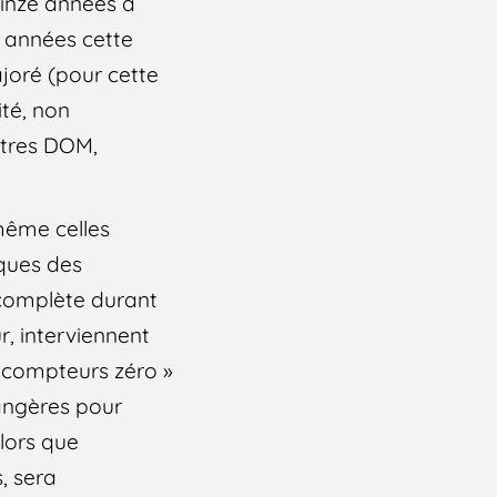
uinze années à
e années cette
ajoré (pour cette
ité, non
autres DOM,
même celles
iques des
é complète durant
r, interviennent
s compteurs zéro »
rangères pour
lors que
, sera