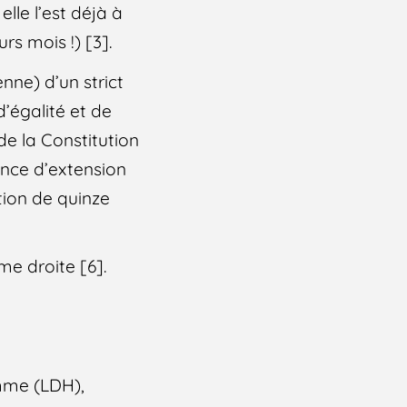
le l’est déjà à
s mois !) [3].
nne) d’un strict
d’égalité et de
de la Constitution
ance d’extension
tion de quinze
me droite [6].
omme (LDH),