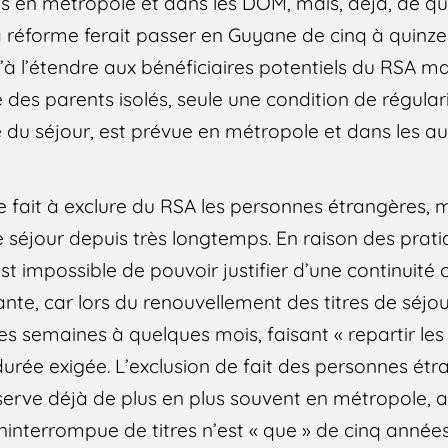
s en métropole et dans les DOM, mais, déjà, de q
 réforme ferait passer en Guyane de cinq à quinz
squ’à l’étendre aux bénéficiaires potentiels du RSA m
 des parents isolés, seule une condition de régular
de du séjour, est prévue en métropole et dans les 
e fait à exclure du RSA les personnes étrangères, 
e séjour depuis très longtemps. En raison des prat
l est impossible de pouvoir justifier d’une continuit
nte, car lors du renouvellement des titres de séjou
es semaines à quelques mois, faisant « repartir le
 durée exigée. L’exclusion de fait des personnes ét
bserve déjà de plus en plus souvent en métropole, a
 ininterrompue de titres n’est « que » de cinq années