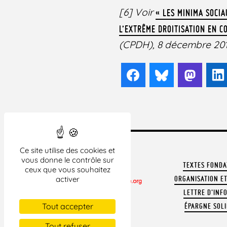
[6]
Voir
« LES MINIMA SOCI
L’EXTRÊME DROITISATION EN C
(CPDH), 8 décembre 201
Facebook
Bluesky
Mast
Ce site utilise des cookies et
vous donne le contrôle sur
TEXTES FOND
ceux que vous souhaitez
activer
ORGANISATION ET
LETTRE D'INF
CONTACTER LA LDH
Tout accepter
ÉPARGNE SOLI
REVUE DE PRESSE
ARCHIVES
Tout refuser