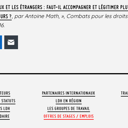
AUX ET LES ÉTRANGERS : FAUT-IL ACCOMPAGNER ET LÉGITIMER PL
, par Antoine Math, », Combats pour les droit
OURS ?
6.
odon
LinkedIn
E-mail
ATEURS
PARTENAIRES INTERNATIONAUX
TRA
 STATUTS
LDH EN RÉGION
OS LDH
LES GROUPES DE TRAVAIL
DAIRE
OFFRES DE STAGES / EMPLOIS