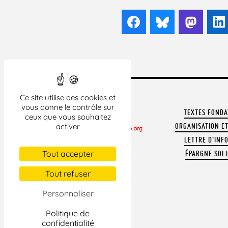
Facebook
Bluesky
Mast
Ce site utilise des cookies et
vous donne le contrôle sur
TEXTES FOND
ceux que vous souhaitez
ORGANISATION ET
activer
LETTRE D'INF
CONTACTER LA LDH
Tout accepter
ÉPARGNE SOLI
REVUE DE PRESSE
ARCHIVES
Tout refuser
MENTIONS LÉGALES
Personnaliser
Politique de
confidentialité