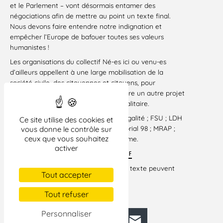
et le Parlement – vont désormais entamer des
négociations afin de mettre au point un texte final.
Nous devons faire entendre notre indignation et
empêcher l’Europe de bafouer toutes ses valeurs
humanistes !
Les organisations du collectif Né-es ici ou venu-es
d’ailleurs appellent à une large mobilisation de la
société civile, des citoyennes et citoyens, pour
dénoncer ce texte honteux et défendre un autre projet
de société, humaniste, solidaire et égalitaire.
Signataires :
Attac ; CGT ; Femmes Egalité ; FSU ; LDH
Ce site utilise des cookies et
(Ligue des droits de l’Homme) ; Mémorial 98 ; MRAP ;
vous donne le contrôle sur
ceux que vous souhaitez
Oxfam France ; Solidaires ; SOS Racisme.
activer
TÉLÉCHARGER LE COMMUNIQUÉ EN FORMAT PDF
Les organisations souhaitant signer le texte peuvent
Tout accepter
remplir
CE FORMULAIRE
Paris, le 2 avril 2026
Tout refuser
Personnaliser
Facebook
Bluesky
Mastodon
LinkedIn
E-mail