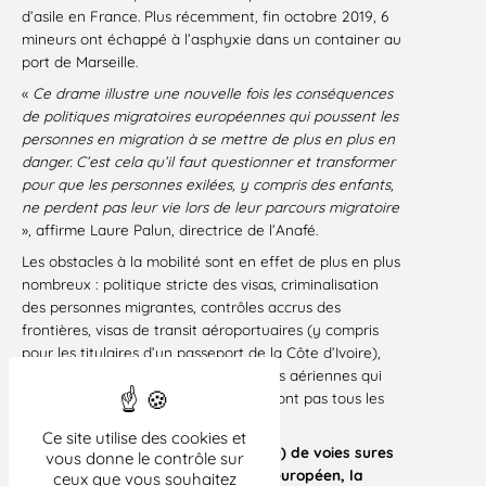
d’asile en France. Plus récemment, fin octobre 2019, 6
mineurs ont échappé à l’asphyxie dans un container au
port de Marseille.
«
Ce drame illustre une nouvelle fois les conséquences
de politiques migratoires européennes qui poussent les
personnes en migration à se mettre de plus en plus en
danger. C’est cela qu’il faut questionner et transformer
pour que les personnes exilées, y compris des enfants,
ne perdent pas leur vie lors de leur parcours migratoire
», affirme Laure Palun, directrice de l’Anafé.
Les obstacles à la mobilité sont en effet de plus en plus
nombreux : politique stricte des visas, criminalisation
des personnes migrantes, contrôles accrus des
frontières, visas de transit aéroportuaires (y compris
pour les titulaires d’un passeport de la Côte d’Ivoire),
amendes à l’encontre des compagnies aériennes qui
embarqueraient des personnes qui n’ont pas tous les
documents pour voyager…
Ce site utilise des cookies et
Tant qu’il n’y aura pas (ou trop peu) de voies sures
vous donne le contrôle sur
d’accès aux territoires français et européen, la
ceux que vous souhaitez