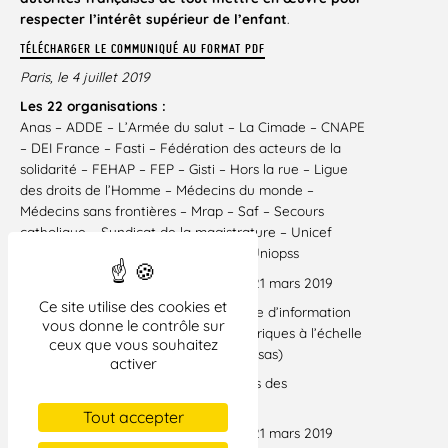
respecter l’intérêt supérieur de l’enfant
.
TÉLÉCHARGER LE COMMUNIQUÉ AU FORMAT PDF
Paris, le 4 juillet 2019
Les 22 organisations :
Anas – ADDE – L’Armée du salut – La Cimade – CNAPE
– DEI France – Fasti – Fédération des acteurs de la
solidarité – FEHAP – FEP – Gisti – Hors la rue – Ligue
des droits de l’Homme – Médecins du monde –
Médecins sans frontières – Mrap – Saf – Secours
catholique – Syndicat de la magistrature – Unicef
France – Union syndicale solidaire – Uniopss
Voir décision n° 2018-768 QPC du 21 mars 2019
[1]
Ce site utilise des cookies et
Pendant français du “VIS” (système d’information
[2]
vous donne le contrôle sur
sur les visas, base de données biométriques à l’échelle
ceux que vous souhaitez
européenne sur les demandeurs de visas)
activer
Application de gestion des dossiers des
[3]
ressortissants étrangers en France
Tout accepter
Voir décision n° 2018-768 QPC du 21 mars 2019
[4]