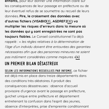
enfants,
pour leur donner une information claire sur
les conséquences de leur passage en préfecture ou de
leur éventuel refus de se soumettre au recueil de leurs
données.
Pire, le croisement des données avec
d’autres fichiers (VISABIO
, AGDREF2
) va
[2]
[3]
multiplier les risques d’erreurs dans la mesure où
les données qui y sont enregistrées ne sont pas
toujours fiables.
Le Conseil constitutionnel l’a déjà
rappelé : «
les règles relatives à la détermination de
l’âge d’un individu doivent être entourées des garanties
nécessaires afin que des personnes mineures ne soient
pas indûment considérées comme majeures.
»
[4]
UN PREMIER BILAN DÉSASTREUX
, ce fichier
SELON LES INFORMATIONS RECUEILLIES PAR INFOMIE
est déjà mis en place dans treize départements dans
des conditions très aléatoires. Il produit des
conséquences désastreuses : absence d’accueil
provisoire d’urgence avant le passage en préfecture,
guichet unique entre préfecture et département
entretenant la confusion dans l’esprit des jeunes,
absence d’interprètes, prise d’empreinte conditionnant