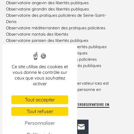
Observatoire angevin des libertés publiques
Observatoire girondin des libertés publiques
Observatoire des pratiques policières de Seine-Saint-
Denis
Observatoire méditerranéen des pratiques policières
Observatoire nantais des libertés
Observatoire parisien des libertés publiques
Observatoire Poitou-Charentes des libertés publiques
Observatoire rennais des libertés publiques
Observatoire toulousain des pratiques policières
Observatoire strasbourgeois des libertés publiques
Ce site utilise des cookies et
vous donne le contrôle sur
Le 22 juillet 2024
ceux que vous souhaitez
Sauf lorsque l’intervention des observateur·ices est
activer
[1]
nécessaire pour porter secours à une personne en
grand danger physique
Tout accepter
TÉLÉCHARGER LE COMMUNIQUÉ DE PRESSE INTEROBSERVATOIRE EN
Tout refuser
PDF
Personnaliser
Facebook
Bluesky
Mastodon
LinkedIn
E-mail