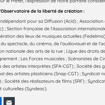
ur le Préfet, l’expression de notre parfaite considé
Observatoire de la liberté de création :
ndépendant pour sa Diffusion (Acid) ; Association
; Section française de l’Association international
dération des lieux de musiques actuelles (Fedelima)
du spectacle, du cinéma, de l’audiovisuel et de l’ac
n nationale des arts de la rue ; Ligue des droits 
ignement ; Les Forces musicales ; Scénaristes de 
s des artistes interprètes (SFA-CGT) ; Société des g
al des artistes plasticiens (Snap-CGT) ; Syndicat n
; Société des réalisateurs de films (SRF) ; Syndica
t culturelles (Syndeac).
odon
LinkedIn
E-mail