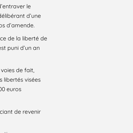
d’entraver le
élibérant d’une
uros d’amende.
ce de la liberté de
 est puni d’un an
voies de fait,
 libertés visées
00 euros
iant de revenir