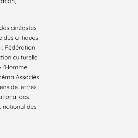
ration,
 des cinéastes
e des critiques
 ; Fédération
tion culturelle
de l’Homme
Cinéma Associés
ens de lettres
ational des
t national des