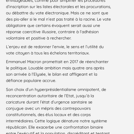
envisageables, comme pour simplifier les procédures
d’inscription sur les listes électorales et les procurations,
ou débattre du vote électronique. Mais ce ne sont que
des pis-aller si le mal n’est pas traité à la racine. Le vote
obligatoire que certains évoquent serait aussi une
réponse coercitive illusoire, contraire à l’adhésion
volontaire et positive à rechercher.
L’enjeu est de redonner l’envie, le sens et l’utilité du
vote citoyen à tous les échelons territoriaux.
Emmanuel Macron promettait en 2017 de réenchanter
le politique. Louable ambition mais quatre ans après
son arrivée à l’Elysée, le bilan est affligeant et la
défiance populaire accrue.
Son choix d’un hyperprésidentialisme omnipotent, de
reconcentration autoritaire de l’Etat, jusqu’à la
caricature durant l’état d’urgence sanitaire se
conjugue avec un mépris des contrepouvoirs
constitutionnels, des élus locaux et des corps
intermédiaires. Cette logique dénature notre système
républicain. Elle exacerbe une confrontation binaire
entre l’exécutif et la population, discréditant et tentant