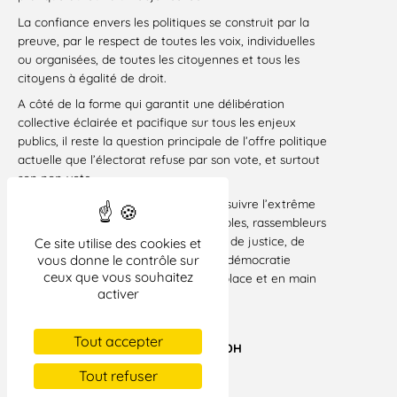
La confiance envers les politiques se construit par la
preuve, par le respect de toutes les voix, individuelles
ou organisées, de toutes les citoyennes et tous les
citoyens à égalité de droit.
A côté de la forme qui garantit une délibération
collective éclairée et pacifique sur tous les enjeux
publics, il reste la question principale de l’offre politique
actuelle que l’électorat refuse par son vote, et surtout
son non-vote.
Les partis républicains, plutôt que de suivre l’extrême
droite, doivent bâtir des projets crédibles, rassembleurs
et aptes à porter une vision partagée de justice, de
Ce site utilise des cookies et
liberté, d’égalité, pour faire vivre une démocratie
vous donne le contrôle sur
ceux que vous souhaitez
solidaire où chacune et chacun a sa place et en main
activer
son destin.
Paris, le 25 juin 2021
Tout accepter
Malik Salemkour, président de la LDH
Lire la tribune sur
Tout refuser
MEDIAPART