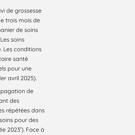
ivi de grossesse
e trois mois de
 panier de soins
 Les soins
. Les conditions
aire santé
els pour une
r avril 2025).
ropagation de
ant des
ques répétées dans
 soins pour des
ée 2023¹). Face à