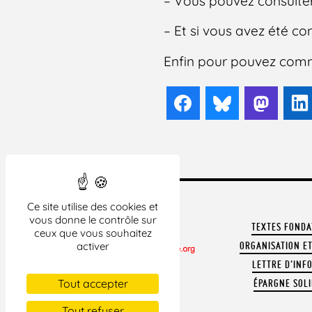
– Vous pouvez consulter
– Et si vous avez été 
Enfin pour pouvez com
Facebook
Bluesky
Mast
Ce site utilise des cookies et
vous donne le contrôle sur
TEXTES FOND
ceux que vous souhaitez
ORGANISATION ET
activer
LETTRE D'INF
CONTACTER LA LDH
Tout accepter
ÉPARGNE SOLI
REVUE DE PRESSE
ARCHIVES
Tout refuser