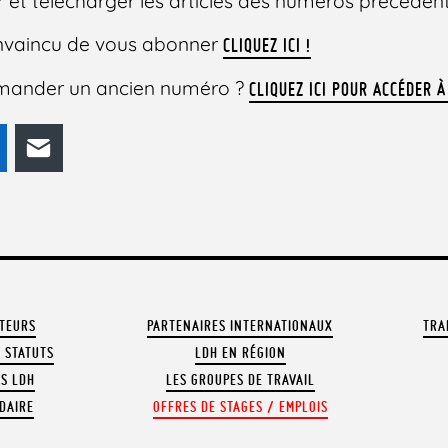
 et télécharger les articles des numéros précédent
convaincu de vous abonner
CLIQUEZ ICI !
mander un ancien numéro ?
CLIQUEZ ICI POUR ACCÉDER À
odon
LinkedIn
E-mail
ATEURS
PARTENAIRES INTERNATIONAUX
TRA
 STATUTS
LDH EN RÉGION
OS LDH
LES GROUPES DE TRAVAIL
DAIRE
OFFRES DE STAGES / EMPLOIS