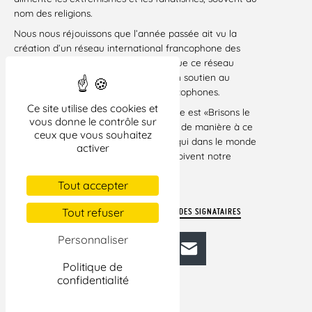
nom des religions.
Nous nous réjouissons que l’année passée ait vu la
création d’un réseau international francophone des
associations LGBT. Nous souhaitons que ce réseau
Egides puisse apporter rapidement un soutien au
mouvement LGBT dans les pays francophones.
Ce site utilise des cookies et
Le thème 2020 de la journée mondiale est «Brisons le
vous donne le contrôle sur
silence». Il nous faut être entendu-e-s de manière à ce
ceux que vous souhaitez
que nos sœurs et nos frères LGBTQI qui dans le monde
activer
entier ne peuvent pas s’exprimer, reçoivent notre
message d’espoir et de solidarité.
Tout accepter
Paris, le 17 mai 2020
Tout refuser
VOIR LE COMMUNIQUÉ EN PDF AVEC LA LISTE DES SIGNATAIRES
Personnaliser
Facebook
Bluesky
Mastodon
LinkedIn
E-mail
Politique de
confidentialité