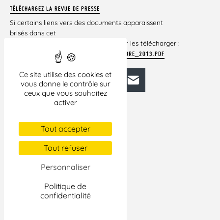
TÉLÉCHARGEZ LA REVUE DE PRESSE
Si certains liens vers des documents apparaissent
brisés dans cet
article, veuillez cliquer ci-dessous pour les télécharger :
REVUE_DE_PRESSE_DU_13_AU_19_SEPTEMBRE_2013.PDF
Ce site utilise des cookies et
Facebook
Bluesky
Mastodon
LinkedIn
E-mail
vous donne le contrôle sur
ceux que vous souhaitez
activer
Tout accepter
Tout refuser
Personnaliser
Politique de
confidentialité