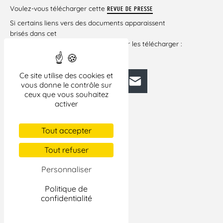
Voulez-vous télécharger cette
REVUE DE PRESSE
Si certains liens vers des documents apparaissent
brisés dans cet
article, veuillez cliquer ci-dessous pour les télécharger :
REVUE DE PRESSE 5-11 JUIN 2010
Ce site utilise des cookies et
Facebook
Bluesky
Mastodon
LinkedIn
E-mail
vous donne le contrôle sur
ceux que vous souhaitez
activer
Tout accepter
Tout refuser
Personnaliser
Politique de
confidentialité