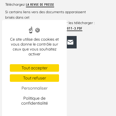
Téléchargez
LA REVUE DE PRESSE
Si certains liens vers des documents apparaissent
brisés dans cet
article, veuillez cliquer ci-dessous pour les télécharger :
REVUE_DE_PRESSE_DU_25_AU_31_MARS_2011-3.PDF
Ce site utilise des cookies et
Facebook
Bluesky
Mastodon
LinkedIn
E-mail
vous donne le contrôle sur
ceux que vous souhaitez
activer
Tout accepter
Tout refuser
Personnaliser
Politique de
confidentialité