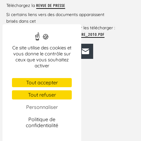
Téléchargez la
REVUE DE PRESSE
Si certains liens vers des documents apparaissent
brisés dans cet
article, veuillez cliquer ci-dessous pour les télécharger :
REVUE_DE_PRESSE_DU_19_AU_25_NOVEMBRE_2010.PDF
Ce site utilise des cookies et
Facebook
Bluesky
Mastodon
LinkedIn
E-mail
vous donne le contrôle sur
ceux que vous souhaitez
activer
Tout accepter
Tout refuser
Personnaliser
Politique de
confidentialité