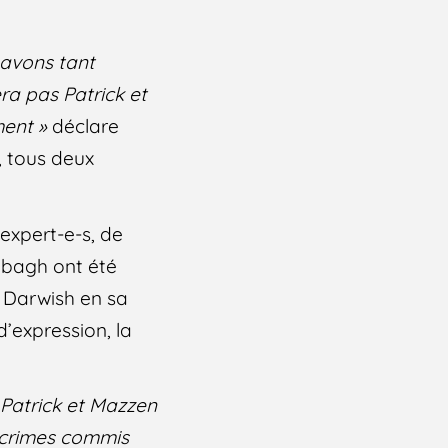
 avons tant
ra pas Patrick et
ment »
déclare
 tous deux
expert-e-s, de
bbagh ont été
n Darwish en sa
d’expression, la
 Patrick et Mazzen
s crimes commis