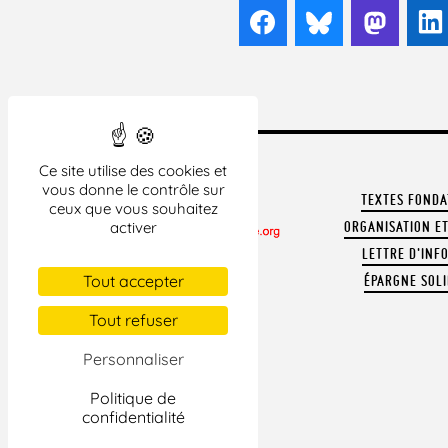
Facebook
Bluesky
Mast
Ce site utilise des cookies et
vous donne le contrôle sur
TEXTES FOND
ceux que vous souhaitez
activer
ORGANISATION ET
LETTRE D'INF
CONTACTER LA LDH
Tout accepter
ÉPARGNE SOLI
REVUE DE PRESSE
ARCHIVES
Tout refuser
MENTIONS LÉGALES
Personnaliser
Politique de
confidentialité