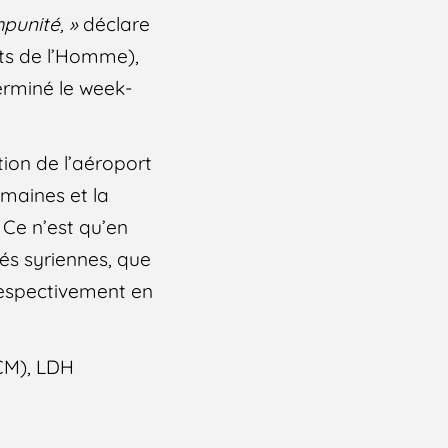
mpunité, »
déclare
its de l’Homme),
erminé le week-
ion de l’aéroport
maines et la
. Ce n’est qu’en
ités syriennes, que
respectivement en
SCM), LDH