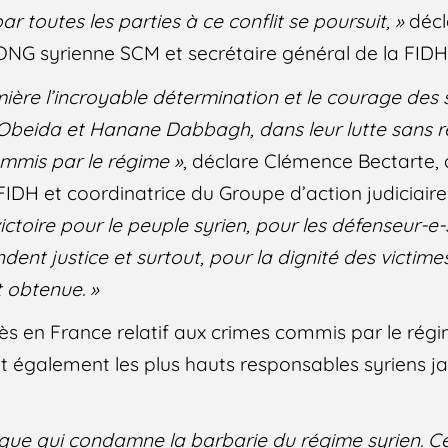
ar toutes les parties à ce conflit se poursuit, »
déc
’ONG syrienne SCM et secrétaire général de la FIDH
ière l’incroyable détermination et le courage des s
’Obeida et Hanane Dabbagh, dans leur lutte sans r
ommis par le régime »
, déclare Clémence Bectarte,
FIDH et coordinatrice du Groupe d’action judiciaire
toire pour le peuple syrien, pour les défenseur-e-
ent justice et surtout, pour la dignité des victimes.
nt obtenue. »
cès en France relatif aux crimes commis par le rég
nt également les plus hauts responsables syriens
rique qui condamne la barbarie du régime syrien. Ce