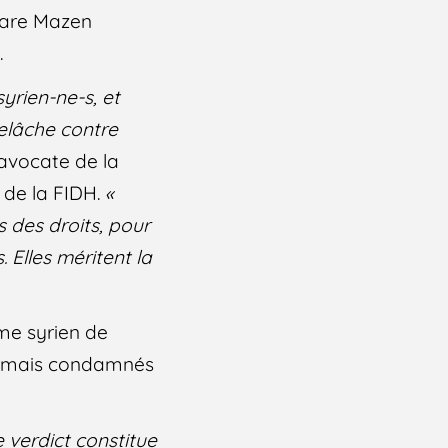
lare Mazen
.
yrien-ne-s, et
elâche contre
 avocate de la
 de la FIDH.
«
s des droits, pour
 Elles méritent la
ime syrien de
 jamais condamnés
 verdict constitue