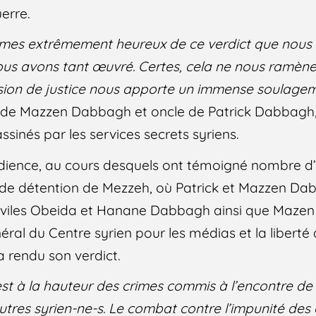
uerre.
mmes extrêmement heureux de ce verdict que nous
ous avons tant œuvré. Certes, cela ne nous ramène
sion de justice nous apporte un immense soulage
 de Mazzen Dabbagh et oncle de Patrick Dabbagh,
ssinés par les services secrets syriens.
dience, au cours desquels ont témoigné nombre d’
e de détention de Mezzeh, où Patrick et Mazzen Da
s civiles Obeida et Hanane Dabbagh ainsi que Maze
éral du Centre syrien pour les médias et la liberté 
a rendu son verdict.
t à la hauteur des crimes commis à l’encontre de
tres syrien-ne-s. Le combat contre l’impunité de