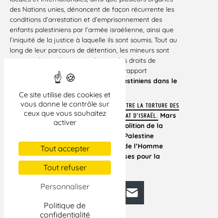
des Nations unies, dénoncent de façon récurrente les
conditions d’arrestation et d’emprisonnement des
enfants palestiniens par l’armée israélienne, ainsi que
l’iniquité de la justice à laquelle ils sont soumis. Tout au
long de leur parcours de détention, les mineurs sont
victimes de nombreuses violations des droits de
l’Homme et humanitaire ». Extrait du rapport
« enfances brisées :
Les mineurs palestiniens dans le
viseur de la répression israélienne.
Ce site utilise des cookies et
vous donne le contrôle sur
RAPPORT ALTERNATIF SOUMIS AU COMITÉ CONTRE LA TORTURE DES
ceux que vous souhaitez
Mars
NATIONS UNIES 57E SESSION EXAMEN DE L’ETAT D’ISRAËL.
activer
2016.
Action des Chrétiens pour l’Abolition de la
Torture (ACAT), Association France Palestine
Solidarité (AFPS), Ligue des droits de l’Homme
Tout accepter
(LDH), Plateforme des ONG françaises pour la
Palestine
,
Yes Theatre
Tout refuser
Personnaliser
Facebook
Bluesky
Mastodon
LinkedIn
E-mail
Politique de
confidentialité