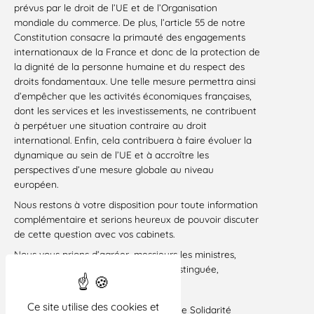
prévus par le droit de l’UE et de l’Organisation
mondiale du commerce. De plus, l’article 55 de notre
Constitution consacre la primauté des engagements
internationaux de la France et donc de la protection de
la dignité de la personne humaine et du respect des
droits fondamentaux. Une telle mesure permettra ainsi
d’empêcher que les activités économiques françaises,
dont les services et les investissements, ne contribuent
à perpétuer une situation contraire au droit
international. Enfin, cela contribuera à faire évoluer la
dynamique au sein de l’UE et à accroître les
perspectives d’une mesure globale au niveau
européen.
Nous restons à votre disposition pour toute information
complémentaire et serions heureux de pouvoir discuter
de cette question avec vos cabinets.
Nous vous prions d’agréer, messieurs les ministres,
l’expression de notre considération distinguée,
Signataires :
Ce site utilise des cookies et
ActionAid, Association France Palestine Solidarité