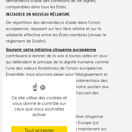
demandeurs d’asile des conditions de vie dignes,
comparables dans tous les États.
INSTAURER UN NOUVEAU MÉCANISME
De répartition des demandeurs d’asile dans l’Union
européenne, reposant sur leur libre arbitre et sur la
solidarité effective entre les États membres (réviser le
règlement de Dublin).
Soutenir cette initiative citoyenne européenne
contribuera à donner de la voix à toutes celles et ceux
qui défendent le principe de la dignité humaine comme
l’une des valeurs fondatrices de l’Union européenne.
Ensemble, nous pourrons peser pour l’élargissement et
le renforcement du socle des droits fondamentaux des
migrants en Europe et manifesterons notre soutien aux
associations européennes œuvrant à l’accueil des
Ce site utilise des cookies et
migrants.
vous donne le contrôle sur
SIGNEZ MAINTENANT !
ceux que vous souhaitez
activer
Si vous n’avez pas encore signé l’initiative citoyenne
pour un accueil digne des migrants en Europe (ça
prend deux minutes), rendez-vous dès maintenant sur
Tout accepter