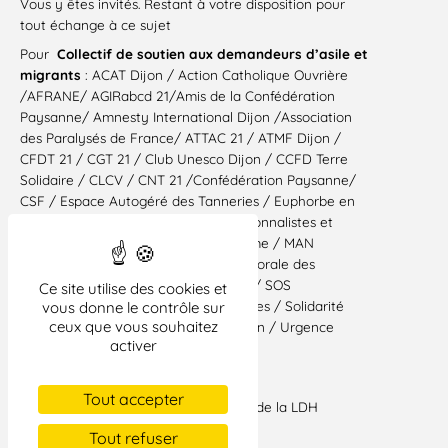
Vous y êtes invités. Restant à votre disposition pour
tout échange à ce sujet
Pour
Collectif de soutien aux demandeurs d’asile et
migrants
: ACAT Dijon / Action Catholique Ouvrière
/AFRANE/ AGIRabcd 21/Amis de la Confédération
Paysanne/ Amnesty International Dijon /Association
des Paralysés de France/ ATTAC 21 / ATMF Dijon /
CFDT 21 / CGT 21 / Club Unesco Dijon / CCFD Terre
Solidaire / CLCV / CNT 21 /Confédération Paysanne/
CSF / Espace Autogéré des Tanneries / Euphorbe en
Illabakan / FCPE / FSU 21 / LVN personnalistes et
citoyens / Ligue des Droits de l’Homme / MAN
/Mouvement de la Paix/ MRAP / Pastorale des
Migrants / RESF 21 / SAF /SNES FSU/ SOS
Ce site utilise des cookies et
Refoulement / SOS racisme / Solidaires / Solidarité
vous donne le contrôle sur
ceux que vous souhaitez
afghane / UJFP /UNEF/ Tends la Main / Urgence
activer
Solidaire.
Paul Garrigues
Tout accepter
Vice-président de la section de Dijon de la LDH
Tout refuser