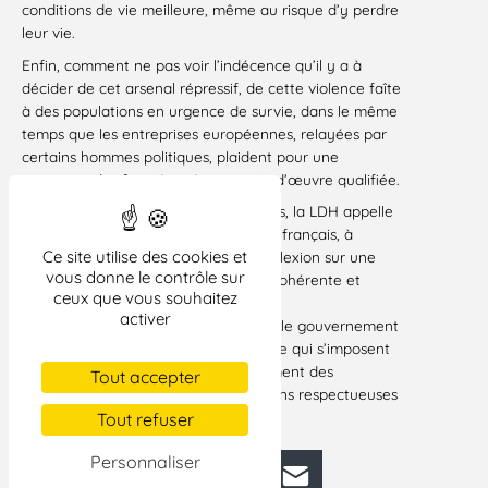
conditions de vie meilleure, même au risque d’y perdre
leur vie.
Enfin, comment ne pas voir l’indécence qu’il y a à
décider de cet arsenal répressif, de cette violence faîte
à des populations en urgence de survie, dans le même
temps que les entreprises européennes, relayées par
certains hommes politiques, plaident pour une
ouverture des frontières à une main-d’œuvre qualifiée.
Comme elle l’a fait à plusieurs reprises, la LDH appelle
l’Europe, et d’abord le gouvernement français, à
Ce site utilise des cookies et
engager sans tarder une véritable réflexion sur une
vous donne le contrôle sur
politique européenne d’immigration cohérente et
ceux que vous souhaitez
respectueuse des Hommes.
activer
Elle insiste particulièrement pour que le gouvernement
français prenne les mesures d’urgence qui s’imposent
pour améliorer l’accueil et l’hébergement des
Tout accepter
demandeurs d’asile dans des conditions respectueuses
des conventions internationales.
Tout refuser
Personnaliser
Facebook
Bluesky
Mastodon
LinkedIn
E-mail