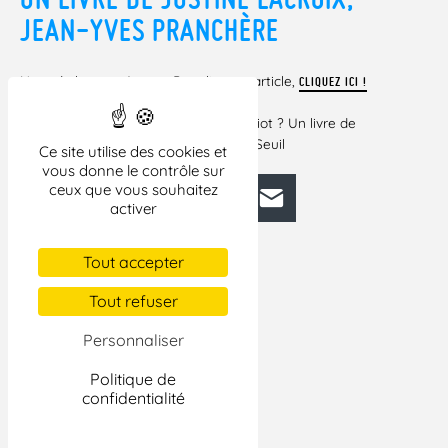
JEAN-YVES PRANCHÈRE
Note de lecture, 1 page. Pour lire cet article,
CLIQUEZ ICI !
Livre recensé :
– Les droits de l’Homme rendent-ils idiot ? Un livre de
justine lacroix, Jean-Yves Pranchère. Seuil
Ce site utilise des cookies et
vous donne le contrôle sur
ceux que vous souhaitez
Facebook
Bluesky
Mastodon
LinkedIn
E-mail
activer
Tout accepter
Tout refuser
Personnaliser
Politique de
confidentialité