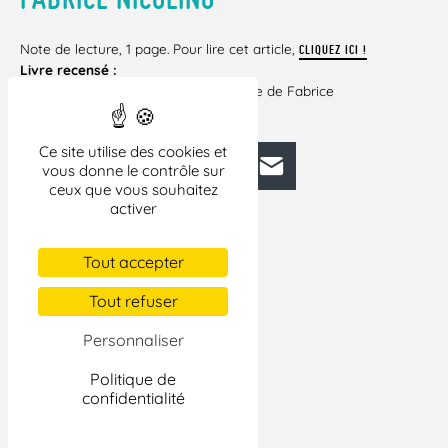
Note de lecture, 1 page. Pour lire cet article,
CLIQUEZ ICI !
Livre recensé :
– Le crime est presque parfait. Un livre de Fabrice
Nicolino. Les liens qui libèrent
Ce site utilise des cookies et
Facebook
Bluesky
Mastodon
LinkedIn
E-mail
vous donne le contrôle sur
ceux que vous souhaitez
activer
Tout accepter
Tout refuser
Personnaliser
Politique de
confidentialité