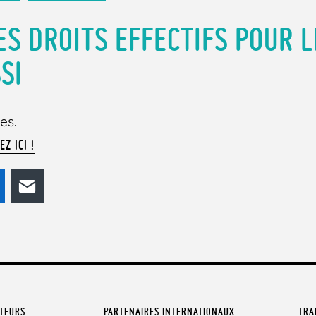
ES DROITS EFFECTIFS POUR L
SI
es.
EZ ICI !
odon
LinkedIn
E-mail
ATEURS
PARTENAIRES INTERNATIONAUX
TRA