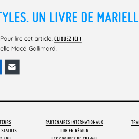
TYLES. UN LIVRE DE MARIELL
Pour lire cet article,
CLIQUEZ ICI !
ielle Macé. Gallimard.
odon
LinkedIn
E-mail
ATEURS
PARTENAIRES INTERNATIONAUX
TRA
 STATUTS
LDH EN RÉGION
OS LDH
LES GROUPES DE TRAVAIL