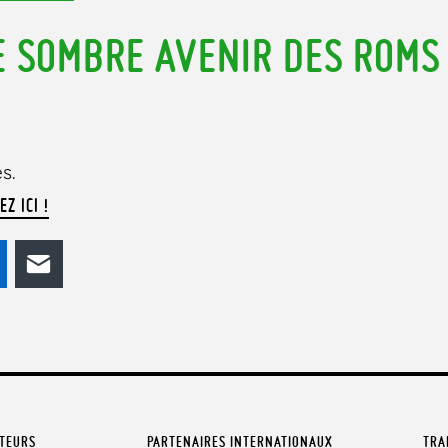
E SOMBRE AVENIR DES ROMS
s.
EZ ICI !
odon
LinkedIn
E-mail
ATEURS
PARTENAIRES INTERNATIONAUX
TRA