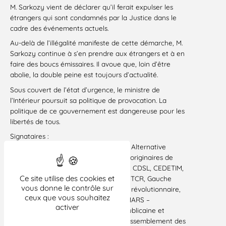
M. Sarkozy vient de déclarer qu’il ferait expulser les
étrangers qui sont condamnés par la Justice dans le
cadre des événements actuels.
Au-delà de l’illégalité manifeste de cette démarche, M.
Sarkozy continue à s’en prendre aux étrangers et à en
faire des boucs émissaires. Il avoue que, loin d’être
abolie, la double peine est toujours d’actualité.
Sous couvert de l’état d’urgence, le ministre de
l’Intérieur poursuit sa politique de provocation. La
politique de ce gouvernement est dangereuse pour les
libertés de tous.
Signataires :
Les Alternatifs, Alternative citoyenne, Alternative
libertaire, L’Assemblée citoyenne des originaires de
Turquie (L’ACORT), ATF, ATMF, ATTAC, CDSL, CEDETIM,
Ce site utilise des cookies et
CGT, CRLDHT, DAL, Droits devants !, FTCR, Gauche
vous donne le contrôle sur
Républicaine, JCR, Ligue communiste révolutionnaire,
ceux que vous souhaitez
Ligue des droits de l’Homme, MRAP, MARS –
activer
Mouvement pour une alternative républicaine et
sociale, Parti communiste français, Rassemblement des