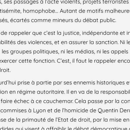
, ses passages à l’acte violents, projets terroriste
antisémite, homophobe… Autant de motifs malheur
isés, écartés comme mineurs du débat public.
e rappeler que c’est la justice, indépendante et im
ilités des violences, et en assurer la sanction. Ni
 les groupes politiques, ni les médias, ni les appels 
ercer cette fonction. C’est, il faut le rappeler enco
roit.
d’hui prise à partie par ses ennemis historiques et
ion en régime autoritaire. Il en va de la responsa
 faire échec à ce cauchemar. Cela passe par la c
s commises à Lyon et de l’homicide de Quentin De
se de la primauté de l’Etat de droit, par la mise e
rdides qui visent à affaiblir le débat démocratique