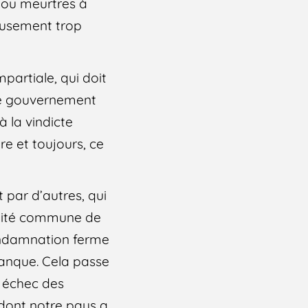
s ou meurtres à
eusement trop
partiale, qui doit
 le gouvernement
à la vindicte
re et toujours, ce
 par d’autres, qui
bilité commune de
ondamnation ferme
ranque. Cela passe
n échec des
 dont notre pays a