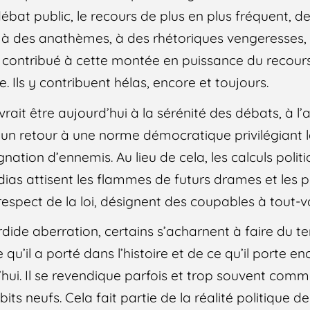
bat public, le recours de plus en plus fréquent, de
 à des anathèmes, à des rhétoriques vengeresses,
t contribué à cette montée en puissance du recours
Ils y contribuent hélas, encore et toujours.
it être aujourd’hui à la sérénité des débats, à l
à un retour à une norme démocratique privilégiant 
gnation d’ennemis. Au lieu de cela, les calculs polit
ias attisent les flammes de futurs drames et les p
respect de la loi, désignent des coupables à tout-v
rdide aberration, certains s’acharnent à faire du t
u’il a porté dans l’histoire et de ce qu’il porte enc
ui. Il se revendique parfois et trop souvent comme te
its neufs. Cela fait partie de la réalité politique d